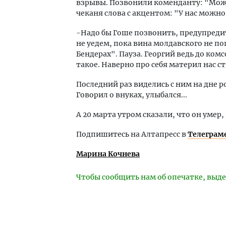
взрывы. Позвонили коменданту: "Можн
чеканя слова с акцентом: "У нас можно
-Надо бы Гоше позвонить, предупредить
не уедем, пока вина молдавского не по
Бендерах". Пауза. Георгий ведь до ком
такое. Наверно про себя материл нас с
Последний раз виделись с ним на дне р
Говорил о внуках, улыбался...
А 20 марта утром сказали, что он умер,
Подпишитесь на Алтапресс в
Телеграм
Марина Кочнева
Чтобы сообщить нам об опечатке, выде