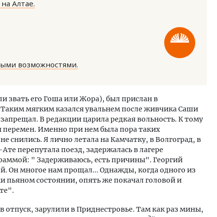
на Алтае.
ными возможностями.
д-2026: почему бамбуковые
«Мы видим живой интерес
ели меняют правила ремонта
Руководитель газовой к
ли звать его Гоша или Жора), был прислан в
об итогах пяти лет догаз
 Таким мягким казался увальнем после живчика Саши
вакансиях и подготовке 
 запрещал. В редакции царила редкая вольность. К тому
РЕБИТЕЛЬ
ЭНЕРГЕТИКА
ы перемен. Именно при нем была пора таких
 снились. Я лично летала на Камчатку, в Волгоград, в
Ате перепутала поезд, задержалась в лагере
раммой: " Задерживаюсь, есть причины". Георгий
й. Он многое нам прощал... Однажды, когда одного из
и пьяном состоянии, опять же покачал головой и
те".
 в отпуск, зарулили в Приднестровье. Там как раз мины,