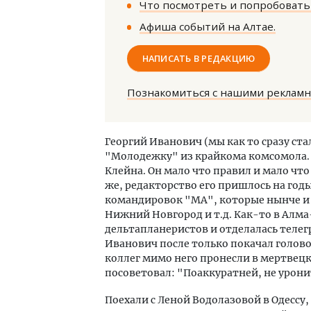
Что посмотреть и попробовать 
Афиша событий на Алтае.
НАПИСАТЬ В РЕДАКЦИЮ
Познакомиться с нашими реклам
Трен
пан
Георгий Иванович (мы как то сразу ста
"Молодежку" из крайкома комсомола.
Клейна. Он мало что правил и мало что
ПОТ
же, редакторство его пришлось на год
командировок "МА", которые нынче и не
Нижний Новгород и т.д. Как-то в Алма-
дельтапланеристов и отделалась телег
Иванович после только покачал голово
коллег мимо него пронесли в мертвецк
посоветовал: "Поаккуратней, не урони
Поехали с Леной Водолазовой в Одессу,