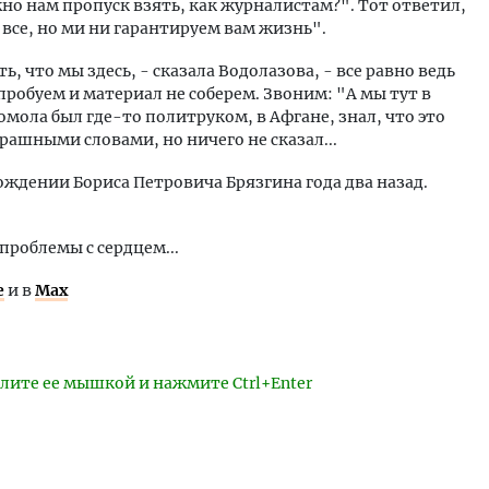
о нам пропуск взять, как журналистам?". Тот ответил,
 все, но ми ни гарантируем вам жизнь".
, что мы здесь, - сказала Водолазова, - все равно ведь
пробуем и материал не соберем. Звоним: "А мы тут в
сомола был где-то политруком, в Афгане, знал, что это
трашными словами, но ничего не сказал...
ождении Бориса Петровича Брязгина года два назад.
 проблемы с сердцем...
е
и в
Max
лите ее мышкой и нажмите Ctrl+Enter