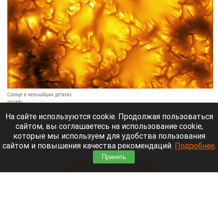
Солнце в мельчайших деталях.
nso.edu
6 августа 2026 в 10:50
На сайте используются cookie. Продолжая пользоваться
сайтом, вы соглашаетесь на использование cookie,
Ученые получили снимки поверхности Солнца в
которые мы используем для удобства пользования
мельчайших деталях и на фото обнаружили
сайтом и повышения качества рекомендаций.
Подробнее
.
странный и динамичный «фасад».
Принять
Читать полностью
Впервые с мая зафиксировали массовое
снижение цен в России