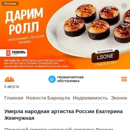
Реклама
To
F7
6 августа
Главная
Новости Барнаула
Недвижимость
Эконом
Умерла народная артистка России Екатерина
Жемчужная
Причиной смерти народной артистки России