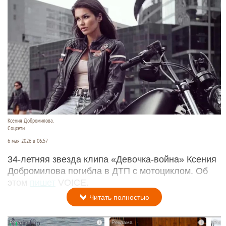
Ксения Добромилова.
Соцсети
6 мая 2026 в 06:57
34-летняя звезда клипа «Девочка-война» Ксения
Добромилова погибла в ДТП с мотоциклом. Об
этом
пишет
VOICE.
Читать полностью
i
i