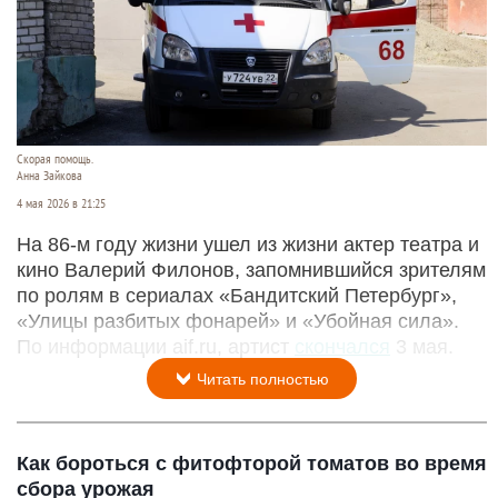
Скорая помощь.
Анна Зайкова
4 мая 2026 в 21:25
На 86-м году жизни ушел из жизни актер театра и
кино Валерий Филонов, запомнившийся зрителям
по ролям в сериалах «Бандитский Петербург»,
«Улицы разбитых фонарей» и «Убойная сила».
По информации aif.ru, артист
скончался
3 мая.
Читать полностью
Как бороться с фитофторой томатов во время
сбора урожая