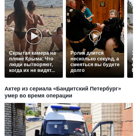
Скрытая камера на
Ролик длится
Э
пляже Крыма: Что
несколько секунд, а
о
люди вытворяют,
смеяться вы будете
с
когда их не видят...
долго
П
р
Актер из сериала «Бандитский Петербург»
умер во время операции