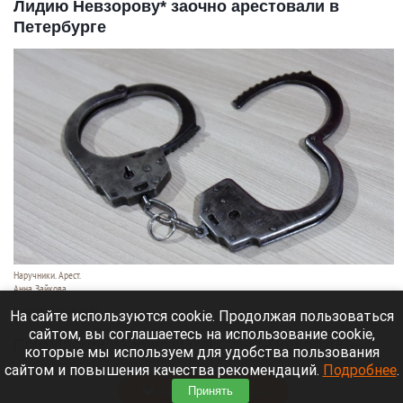
Лидию Невзорову* заочно арестовали в
Петербурге
Наручники. Арест.
Анна Зайкова
7 августа 2026 в 21:12
На сайте используются cookie. Продолжая пользоваться
сайтом, вы соглашаетесь на использование cookie,
Приморский районный суд Санкт-Петербурга
которые мы используем для удобства пользования
заочно заключил Лидию Невзорову* под стражу.
сайтом и повышения качества рекомендаций.
Подробнее
.
Читать полностью
Принять