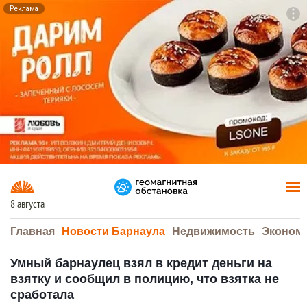
Реклама
To
F7
8 августа
Главная
Новости Барнаула
Недвижимость
Эконом
Умный барнаулец взял в кредит деньги на
взятку и сообщил в полицию, что взятка не
сработала