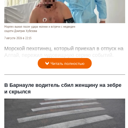
Морпех выжил после удара молнии и встречи с медведем
соцсети Дмитрия Хубезова
7 августа 2026 в 22:15
Морской пехотинец, который приехал в отпуск на
Алтай, пережил чудовищную серию событий.
Читать полностью
В Барнауле водитель сбил женщину на зебре
и скрылся