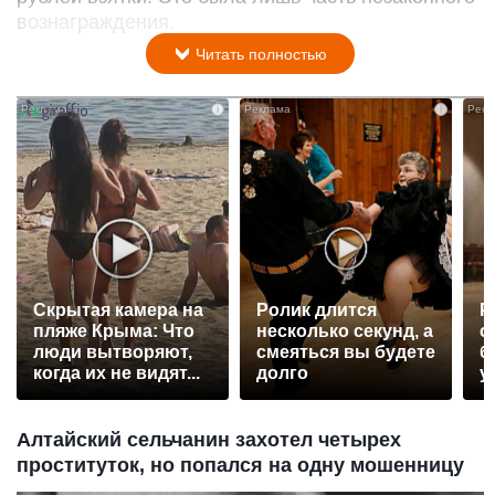
вознаграждения.
Читать полностью
i
i
Скрытая камера на
Ролик длится
Р
пляже Крыма: Что
несколько секунд, а
с
люди вытворяют,
смеяться вы будете
б
когда их не видят...
долго
у
Алтайский сельчанин захотел четырех
проституток, но попался на одну мошенницу