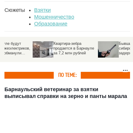
Сюжеты
Взятки
Мошенничество
Образование
Квартира-зебра
Бывший глава
в,
продается в Барнауле
сибирского СКР
за 7,2 млн рублей
задержан в рамках
 1
уголовного дела
ПО ТЕМЕ:
Барнаульский ветеринар за взятки
выписывал справки на зерно и панты марала