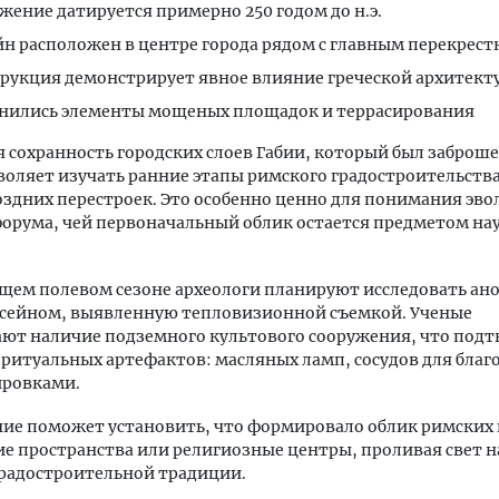
жение датируется примерно 250 годом до н.э.
йн расположен в центре города рядом с главным перекрес
рукция демонстрирует явное влияние греческой архитект
нились элементы мощеных площадок и террасирования
 сохранность городских слоев Габии, который был заброшен
озволяет изучать ранние этапы римского градостроительства
здних перестроек. Это особенно ценно для понимания эв
орума, чей первоначальный облик остается предметом на
щем полевом сезоне археологи планируют исследовать а
ссейном, выявленную тепловизионной съемкой. Ученые
ют наличие подземного культового сооружения, что под
ритуальных артефактов: масляных ламп, сосудов для благ
ировками.
ие поможет установить, что формировало облик римских
е пространства или религиозные центры, проливая свет н
радостроительной традиции.