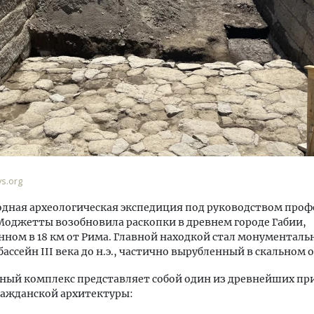
уровневые номера и вид на горы.
Ищем новые берега. Ген
м будет новый бутик-отель
«Жилищной инициативы»
кур» в Белокурихе
Гатилов — о том, как де
оставаться на плаву, ког
штормит
s.org
А И КВАРТИРЫ
СТРОИТЕЛЬСТВО
дная археологическая экспедиция под руководством проф
оджетты возобновила раскопки в древнем городе Габии,
ном в 18 км от Рима. Главной находкой стал монументал
ассейн III века до н.э., частично вырубленный в скальном 
ный комплекс представляет собой один из древнейших пр
ражданской архитектуры: