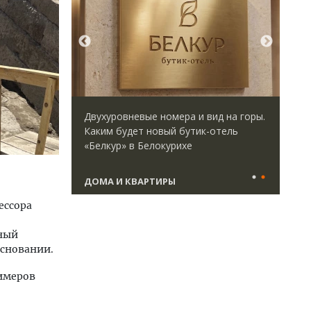
директор
Двухуровневые номера и вид на горы.
Ище
 Юрий
Каким будет новый бутик-отель
«Жи
велоперу
«Белкур» в Белокурихе
Гат
да рынок
ост
што
ДОМА И КВАРТИРЫ
СТ
ессора
ьный
основании.
имеров