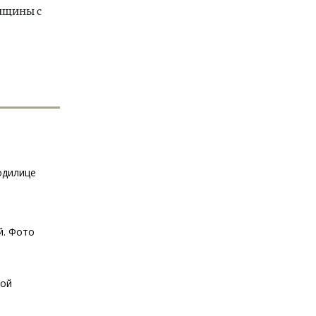
нщины с
одилице
й. Фото
ной