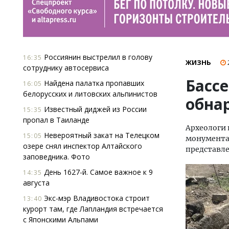
Россиянин выстрелил в голову
16:35
ЖИЗНЬ
сотруднику автосервиса
Басс
Найдена палатка пропавших
16:05
белорусских и литовских альпинистов
обна
Известный диджей из России
15:35
пропал в Таиланде
Археологи 
Невероятный закат на Телецком
15:05
монументал
озере снял инспектор Алтайского
представле
заповедника. Фото
День 1627-й. Самое важное к 9
14:35
августа
Экс-мэр Владивостока строит
13:40
курорт там, где Лапландия встречается
с Японскими Альпами