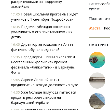
раскритиковали за поддержку
Ранее
сооб
«Колобка»
гусем.
Новая школьная программа ждет
17:05
Подпишитес
учеников с 1 сентября. Подробности
Педофил убеждал россиянок
16:35
Места
Ро
умалчивать о его приставаниях к их
детям
Директор автошколы на Алтае
16:05
СМОТРИТЕ
фиктивно обучал водителей
Парад корги, шпицы в коляске и
15:35
бесстрашный кролик: как прошел
фестиваль «Лапки-тапки» в Барнауле.
Фото
Ларисе Долиной хотят
15:05
предложить высокую должность в вузе
Уже больше полугода пытаются
14:35
продать ресторан с видом на
барнаульский «Арбат»
Выделили три категории граждан,