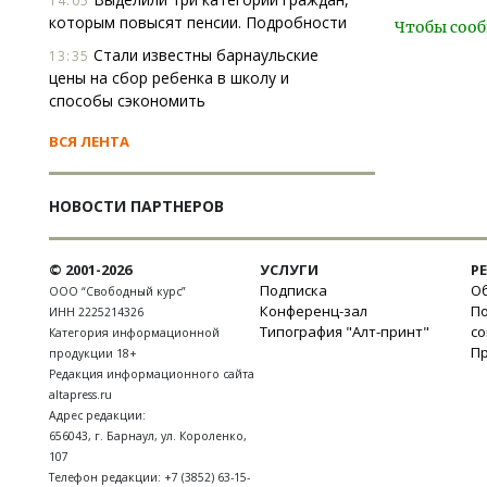
14:05
которым повысят пенсии. Подробности
Чтобы сооб
Стали известны барнаульские
13:35
цены на сбор ребенка в школу и
способы сэкономить
ВСЯ ЛЕНТА
НОВОСТИ ПАРТНЕРОВ
© 2001-2026
УСЛУГИ
Р
Подписка
Об
ООО “Свободный курс”
Конференц-зал
П
ИНН 2225214326
Типография "Алт-принт"
с
Категория информационной
П
продукции 18+
Редакция информационного сайта
altapress.ru
Адрес редакции:
656043
,
г. Барнаул
,
ул. Короленко,
107
Телефон редакции:
+7 (3852) 63-15-