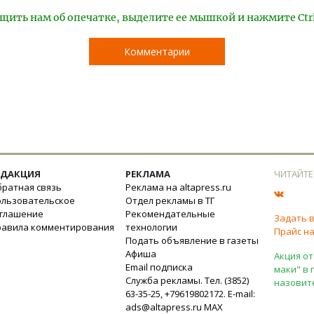
щить нам об опечатке, выделите ее мышкой и нажмите Ctr
Комментарии
ЕДАКЦИЯ
РЕКЛАМА
ЧИТАЙТЕ
ратная связь
Реклама на altapress.ru
ользовательское
Отдел рекламы в ТГ
оглашение
Рекомендательные
Задать 
равила комментирования
технологии
Прайс на
Подать объявление в газеты
Афиша
Акция от
Email подписка
маки" в 
Служба рекламы. Тел. (3852)
назовит
63-35-25, +79619802172. E-mail:
ads@altapress.ru
MAX