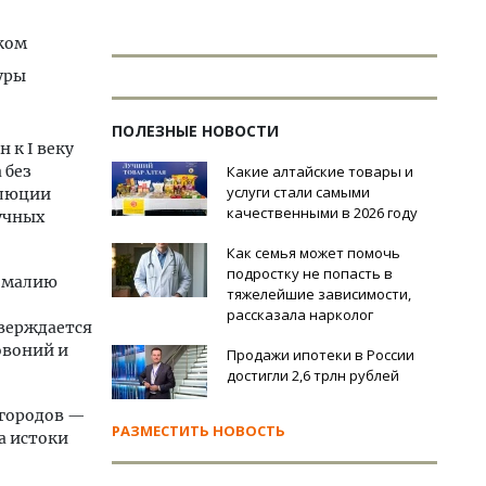
тком
уры
ПОЛЕЗНЫЕ НОВОСТИ
 к I веку
 без
Какие алтайские товары и
услуги стали самыми
олюции
качественными в 2026 году
учных
Как семья может помочь
подростку не попасть в
номалию
тяжелейшие зависимости,
рассказала нарколог
тверждается
овоний и
Продажи ипотеки в России
достигли 2,6 трлн рублей
 городов —
РАЗМЕСТИТЬ НОВОСТЬ
а истоки