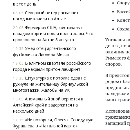
Соору
в этот день
Бассе
Северный ветер раскачает
08:05
погодные качели на Алтае
Конст
Фермер из США, фестиваль с
20:05
Сохра
парадом корги и новая волна жары. Что
произошло на Алтае 8 августа
Уникальная
до н.э., п
Умер отец аргентинского
19:35
влияния по
футболиста Лионеля Месси
Римского ф
В элитном квартале российского
19:05
споров.
города накрыли притон-лабиринт
В предстоя
Штукатурка с потолка едва не
18:35
рядом с ба
рухнула на жительницу барнаульской
предполага
многоэтажки. Жалобы на УК
находками 
Аномальный зной вернется в
18:05
чаш с грав
Алтайский край и задержится на
несколько дней
Исследован
граждански
«Не позорься, Олеся». Соведущую
17:35
западной г
Журавлева в «Натальной карте»