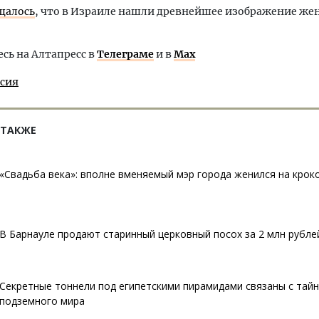
щалось
, что в Израиле нашли древнейшее изображение же
ь на Алтапресс в
Телеграме
и в
Max
ссия
 ТАКЖЕ
«Свадьба века»: вполне вменяемый мэр города женился на крок
В Барнауле продают старинный церковный посох за 2 млн рубле
Секретные тоннели под египетскими пирамидами связаны с тай
подземного мира