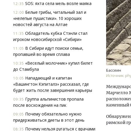
SOS: яхта села мель возле маяка
12:35
Белые грибы, читальный зал и
12:00
«нелепые пушистики». 10 хороших
новостей августа на Алтае
Обладатель кубка Стэнли стал
11:35
игроком новосибирской «Сибири»
В Сибири идут поиски семьи,
11:05
Двух
пропавшей во время сплава
Каки
«Бел
«Веселый молочник» купил билет
10:35
до Стамбула
Бассеин
Источник: phy
ДОМ
Нападающий и капитан
10:05
«Вашингтон Кэпиталз» рассказал, где
Междунаро
будет жить после завершения карьеры
Марчелло М
Группа альпинистов пропала
расположен
09:35
после восхождения на пик
каменный б
Почему обязательно нужно
09:05
Обнаружен
придерживаться диеты в этот день
римской г
Почему нельзя ругаться с врачами
08:35