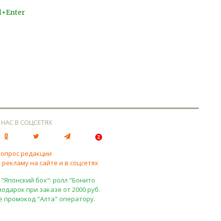
l+Enter
 НАС В СОЦСЕТЯХ
вопрос редакции
 рекламу на сайте и в соцсетях
 "Японский бох": ролл "Бонито
подарок при заказе от 2000 руб.
е промокод "Алта" оператору.