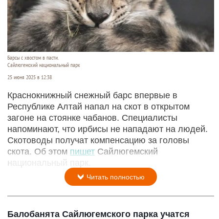
Барсы с хвостом в пасти.
Сайлюгемский национальный парк
25 июня 2025 в 12:38
Краснокнижный снежный барс впервые в
Республике Алтай напал на скот в открытом
загоне на стоянке чабанов. Специалисты
напоминают, что ирбисы не нападают на людей.
Скотоводы получат компенсацию за головы
скота. Об этом
пишет
Сайлюгемский
национальный парк.
Читать полностью
Балобанята Сайлюгемского парка учатся