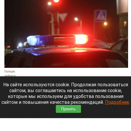
Полиция.
vedtver.ru
7 августа 2026 в 14:00
На сайте используются cookie. Продолжая пользоваться
сайтом, вы соглашаетесь на использование cookie,
О гибели известной блогерши стало известно 5
которые мы используем для удобства пользования
августа, сообщает
пресс-служба областного
сайтом и повышения качества рекомендаций.
Подробнее
.
управления службы безопасности дорожного
Принять
движения Узбекистана.
Девушка попала в ДТП и
получила тяжелые травмы, несовместимые с
жизнью.