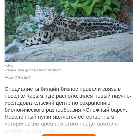
Ирбис.
Источник: ru.freepik.com, автор vladimircech
29 мая 2025 в 10:20
Специалисты билайн бизнес провели связь в
поселке Карым, где расположился новый научно-
исследовательский центр по сохранению
биологического разнообразия «Снежный барс».
Населенный пункт является естественным
историческим ареалом этого представителя
семейства кошачьих.