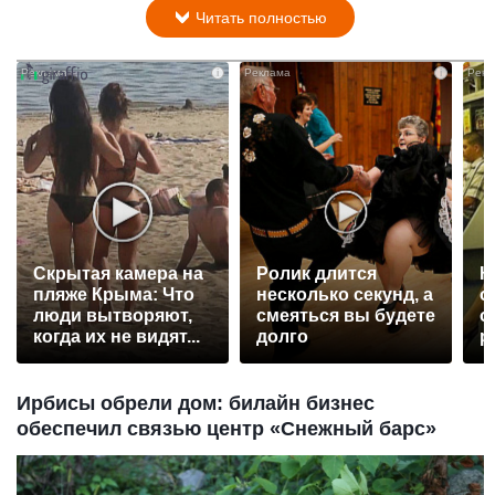
Читать полностью
i
i
Скрытая камера на
Ролик длится
К
пляже Крыма: Что
несколько секунд, а
о
люди вытворяют,
смеяться вы будете
о
когда их не видят...
долго
р
Ирбисы обрели дом: билайн бизнес
обеспечил связью центр «Снежный барс»