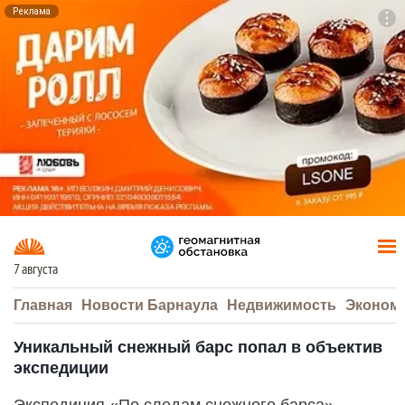
Реклама
To
F7
7 августа
Главная
Новости Барнаула
Недвижимость
Эконом
Уникальный снежный барс попал в объектив
экспедиции
Экспедиция «По следам снежного барса»