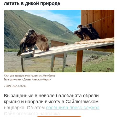
летать в дикой природе
Хэки для выращивания маленьких балобанов
Телеграм-канал «Друзья снежного барса»
7 июля 2025 в 09:42
Выращенные в неволе балобанята обрели
крылья и набрали высоту в Сайлюгемском
нацпарке. Об этом
сообщила пресс-служба
Сайлюгемского нацпарка.