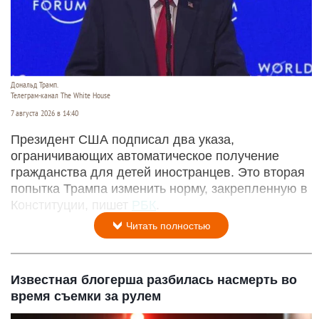
Дональд Трамп.
Телеграм-канал The White House
7 августа 2026 в 14:40
Президент США подписал два указа,
ограничивающих автоматическое получение
гражданства для детей иностранцев. Это вторая
попытка Трампа изменить норму, закрепленную в
Конституции, пишет
РБК
.
Читать полностью
Известная блогерша разбилась насмерть во
время съемки за рулем