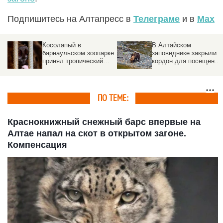
Подпишитесь на Алтапресс в
Телеграме
и в
Max
Косолапый в
В Алтайском
барнаульском зоопарке
заповеднике закрыли
принял тропический
кордон для посещений
душ. Видео
Причина
ПО ТЕМЕ:
Краснокнижный снежный барс впервые на
Алтае напал на скот в открытом загоне.
Компенсация