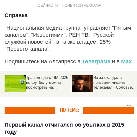
Справка
"Национальная медиа группа" управляет "Пятым
каналом", "Известиями", РЕН ТВ, "Русской
службой новостей", а также владеет 25%
"Первого канала".
Подпишитесь на Алтапресс в
Телеграме
и в
Max
Трансляции с ЧМ-2026
Из-за скандала
по футболу можно
призвали лишить
посмотреть на
телеканал «Соловьев
федеральном канале
Live» бюджетных денег
ПО ТЕМЕ:
Первый канал отчитался об убытках в 2015
году