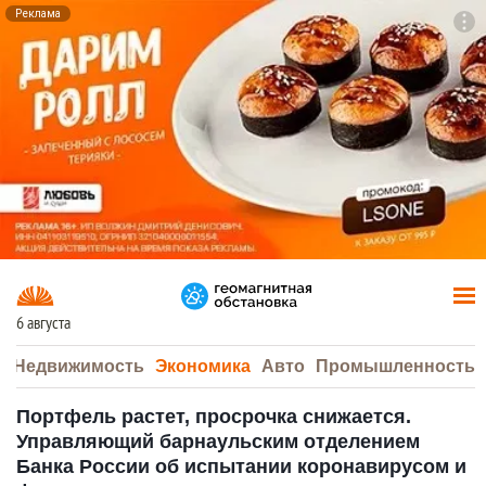
Реклама
To
F7
6 августа
а
Недвижимость
Экономика
Авто
Промышленность
Портфель растет, просрочка снижается.
Управляющий барнаульским отделением
Банка России об испытании коронавирусом и