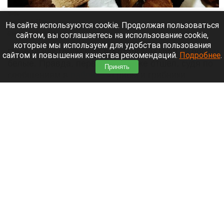
Грибы.
vk.ru/gribniki22rus
На сайте используются cookie. Продолжая пользоваться
сайтом, вы соглашаетесь на использование cookie,
6 августа 2026 в 13:20
которые мы используем для удобства пользования
Пробил час грибников в Алтайском крае — пошли
сайтом и повышения качества рекомендаций.
Подробнее
.
белые. Правда, первый слой уже отшел, судя по
Принять
сообщениям в
паблике
«Грибы и грибники
Алтайского края».
Читать полностью
В Барнауле продолжаются отключения
абонентов с долгами за воду и водоотведение