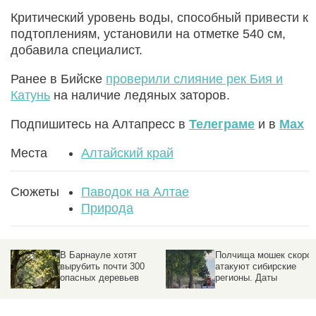
Критический уровень воды, способный привести к
подтоплениям, установили на отметке 540 см,
добавила специалист.
Ранее в Бийске
проверили слияние рек Бия и
Катунь
на наличие ледяных заторов.
Подпишитесь на Алтапресс в
Телеграме
и в
Max
Места
Алтайский край
Сюжеты
Паводок на Алтае
Природа
В Барнауле дерево
В Барнауле хотят
о
упало на машину
вырубить почти 300
й
опасных деревьев