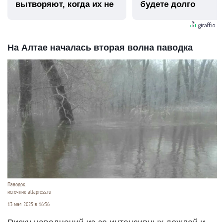
вытворяют, когда их не
будете долго
видят...
На Алтае началась вторая волна паводка
Паводок.
источник altapress.ru
13 мая 2025 в 16:36