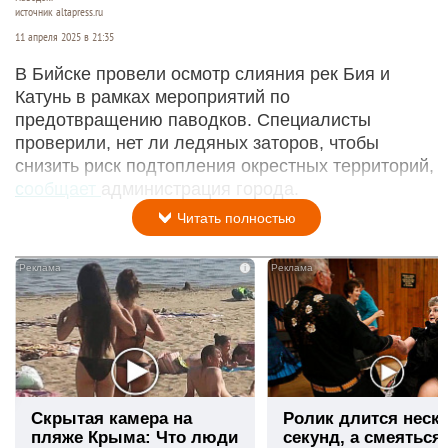
источник altapress.ru
11 апреля 2025 в 21:35
В Бийске провели осмотр слияния рек Бия и
Катунь в рамках мероприятий по
предотвращению паводков. Специалисты
проверили, нет ли ледяных заторов, чтобы
снизить риск подтопления окрестных территорий,
сообщает
администрация города.
Читать полностью
i
Скрытая камера на
Ролик длится неск
пляже Крыма: Что люди
секунд, а смеяться