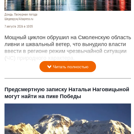
Дождь. Пасмурная погода
Шедеврум/Altapress.ru
7 августа 2026 в 10:05
Мощный циклон обрушил на Смоленскую область
ливни и шквальный ветер, что вынудило власти
ввести в регионе режим чрезвычайной ситуации
(ЧС) природного характера.
Читать полностью
Предсмертную записку Натальи Наговицыной
могут найти на пике Победы