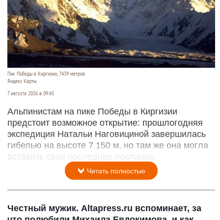
Пик Победы в Киргизии, 7439 метров
Яндекс Карты
7 августа 2026 в 09:45
Альпинистам на пике Победы в Киргизии
предстоит возможное открытие: прошлогодняя
экспедиция Натальи Наговициной завершилась
гибелью на высоте 7 150 м, но там же она могла
оставить свое последнее послание.
Читать полностью
Честный мужик. Altapress.ru вспоминает, за
что полюбили Михаила Евдокимова, и как