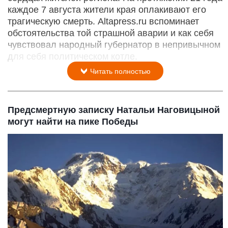
каждое 7 августа жители края оплакивают его
трагическую смерть. Altapress.ru вспоминает
обстоятельства той страшной аварии и как себя
чувствовал народный губернатор в непривычном
для себя политическом котле.
Читать полностью
Предсмертную записку Натальи Наговицыной
могут найти на пике Победы