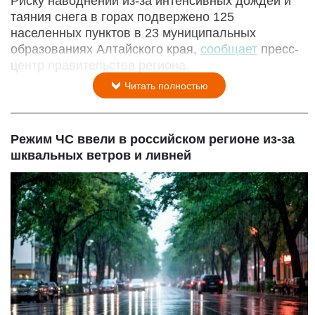
Риску наводнений из-за интенсивных дождей и
таяния снега в горах подвержено 125
населенных пунктов в 23 муниципальных
образованиях Алтайского края,
сообщает
пресс-
центр правительства региона.
Читать полностью
Режим ЧС ввели в российском регионе из-за
шквальных ветров и ливней