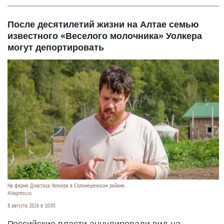
После десятилетий жизни на Алтае семью
известного «Веселого молочника» Уолкера
могут депортировать
На ферме Джастаса Уолкера в Солонешенском районе.
Altapress.ru
8 августа 2026 в 10:05
Российские власти аннулировали вид на