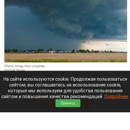
Облака, погода, поля, тучи,дождь.
Дмитрий Лямзин
8 августа 2026 в 08:05
На сайте используются cookie. Продолжая пользоваться
сайтом, вы соглашаетесь на использование cookie,
Синоптики
рассказали
о прогнозе погоды в
которые мы используем для удобства пользования
Алтайском крае и Барнауле на 8 августа.
сайтом и повышения качества рекомендаций.
Подробнее
.
Читать полностью
Принять
Новый мост через реку Пивоварку планируют