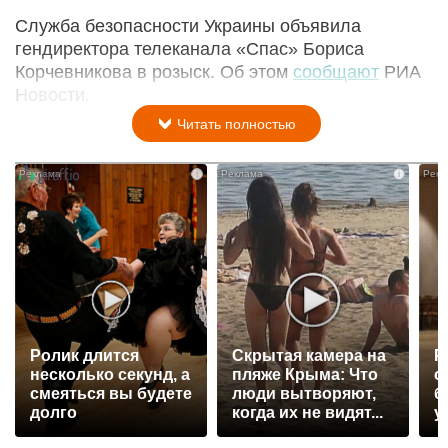
Служба безопасности Украины объявила
гендиректора телеканала «Спас» Бориса
Корчевникова в розыск. Об этом
сообщают
РИА
Новости.
Читать полностью
i
i
Ролик длится
Скрытая камера на
Р
несколько секунд, а
пляже Крыма: Что
с
смеяться вы будете
люди вытворяют,
б
долго
когда их не видят...
у