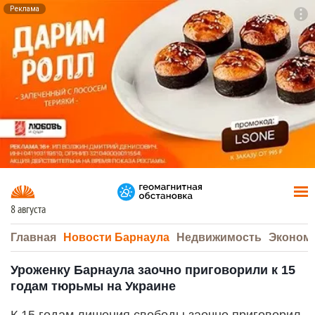
Реклама
To
F7
8 августа
Главная
Новости Барнаула
Недвижимость
Эконом
Уроженку Барнаула заочно приговорили к 15
годам тюрьмы на Украине
К 15 годам лишения свободы заочно приговорил