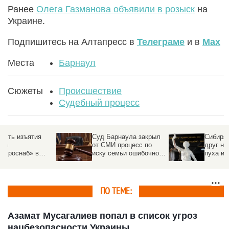
Ранее
Олега Газманова объявили в розыск
на
Украине.
Подпишитесь на Алтапресс в
Телеграме
и в
Max
Места
Барнаул
Сюжеты
Происшествие
Судебный процесс
Суд Барнаула закрыл
Сибиряки подали в суд
от СМИ процесс по
друг на друга из-за
иску семьи ошибочно
пуха и перьев
обвиненного в убийстве
абитуриенток политеха
ПО ТЕМЕ:
Азамат Мусагалиев попал в список угроз
нацбезопасности Украины