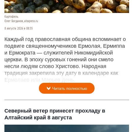
Картофель.
Олег Богданов, altapress.ru
8 августа 2026 в 08:35
Каждый год православная община вспоминает о
подвиге священномучеников Ермолая, Ермиппа
и Ермократа — служителей Никомидийской
церкви. В эпоху суровых гонений они смело
несли людям слово Христово. Народная
традиция закрепила эту дату в календаре как
Ермолаев или Марьев день.
Читать полностью
Северный ветер принесет прохладу в
Алтайский край 8 августа