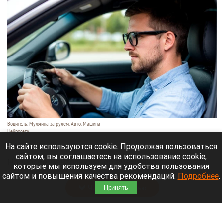
Водитель. Мужчина за рулем. Авто. Машина
Нейросети
10 августа 2026 в 19:05
На сайте используются cookie. Продолжая пользоваться
сайтом, вы соглашаетесь на использование cookie,
На шоссе Ленточный Бор временно перестроят
которые мы используем для удобства пользования
движение.
сайтом и повышения качества рекомендаций.
Подробнее
.
Читать полностью
Принять