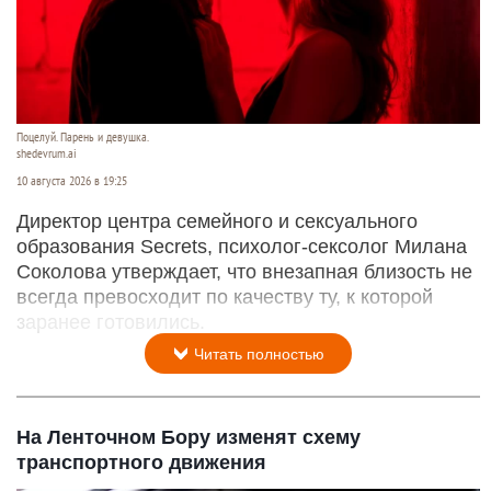
Поцелуй. Парень и девушка.
shedevrum.ai
10 августа 2026 в 19:25
Директор центра семейного и сексуального
образования Secrets, психолог-сексолог Милана
Соколова утверждает, что внезапная близость не
всегда превосходит по качеству ту, к которой
заранее готовились.
Читать полностью
На Ленточном Бору изменят схему
транспортного движения