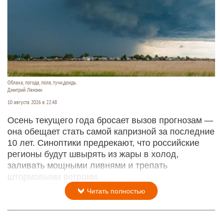
Облака, погода, поля, тучи,дождь.
Дмитрий Лямзин
10 августа 2026 в 22:48
Осень текущего года бросает вызов прогнозам —
она обещает стать самой капризной за последние
10 лет. Синоптики предрекают, что российские
регионы будут швырять из жары в холод,
заливать мощными ливнями и трепать
штормовыми ветрами.
Читать полностью