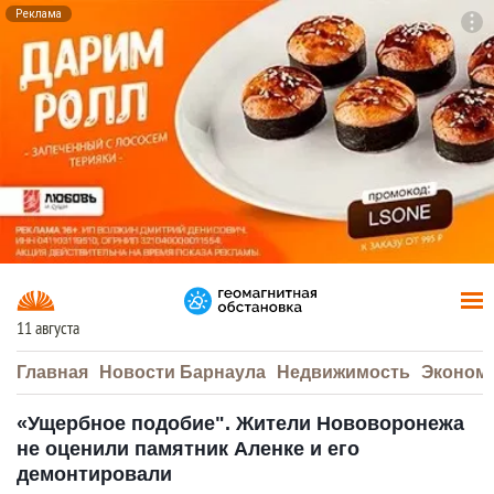
Реклама
To
F7
11 августа
Главная
Новости Барнаула
Недвижимость
Эконом
«Ущербное подобие". Жители Нововоронежа
не оценили памятник Аленке и его
демонтировали