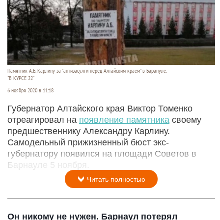
Памятник А.Б. Карлину за "антизасулги перед Алтайским краем" в Барануле.
"В КУРСЕ 22"
6 ноября 2020 в 11:18
Губернатор Алтайского края Виктор Томенко
отреагировал на
появление памятника
своему
предшественнику Александру Карлину.
Самодельный прижизненный бюст экс-
губернатору появился на площади Советов в
Барнауле 5 ноября.
Читать полностью
Он никому не нужен. Барнаул потерял