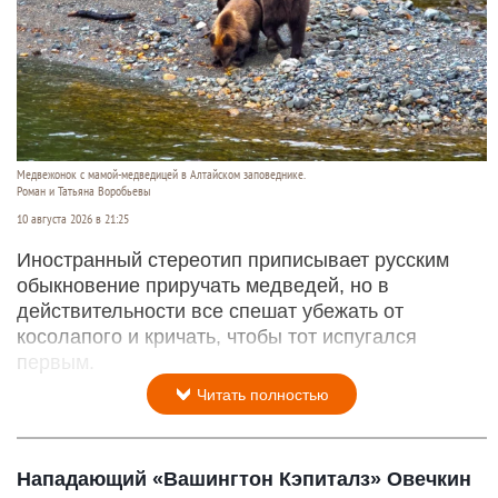
Медвежонок с мамой-медведицей в Алтайском заповеднике.
Роман и Татьяна Воробьевы
10 августа 2026 в 21:25
Иностранный стереотип приписывает русским
обыкновение приручать медведей, но в
действительности все спешат убежать от
косолапого и кричать, чтобы тот испугался
первым.
Читать полностью
Нападающий «Вашингтон Кэпиталз» Овечкин