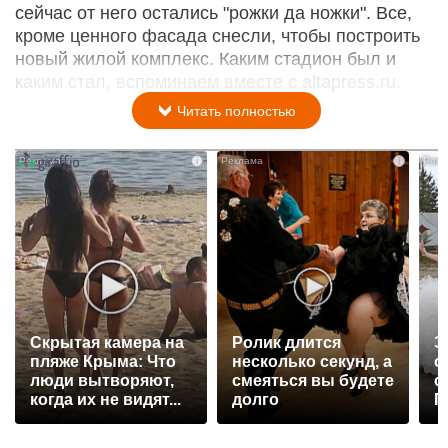
сейчас от него остались "рожки да ножки". Все,
кроме ценного фасада снесли, чтобы построить
новый жилой комплекс. Каким стадион был и
каким стал, вспоминаем вместе с altapress.ru.
Читать полностью
i
i
Скрытая камера на
Ролик длится
Э
пляже Крыма: Что
несколько секунд, а
о
люди вытворяют,
смеяться вы будете
с
когда их не видят...
долго
П
р