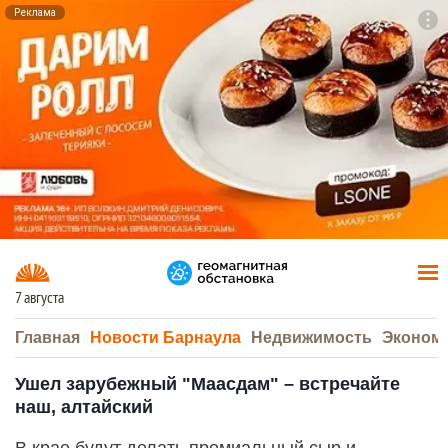
Реклама
To
F7
7 августа
Главная
Новости Барнаула
Недвижимость
Эконом
Ушел зарубежный "Маасдам" – встречайте
наш, алтайский
В крае будут делать премиальный сыр и