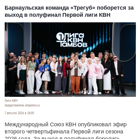
Барнаульская команда «Трегуб» поборется за
выход в полуфинал Первой лиги КВН
Лига КВН
предоставлено altapress.ru
7 августа 2026 в 18:05
Международный Союз КВН опубликовал эфир
второго четвертьфинала Первой лиги сезона
2026 года. За выход в полуфинал боролись