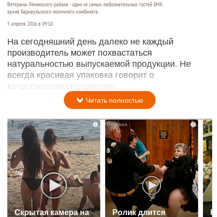
Ветераны Ленинского района - одни из самых любознательных гостей БМК.
архив Барнаульского молочного комбината.
5 апреля 2016 в 09:10
На сегодняшний день далеко не каждый
производитель может похвастаться
натуральностью выпускаемой продукции. Не
всегда красивая упаковка говорит о
качественном содержании.
Читать полностью
i
i
Скрытая камера на
Ролик длится
К