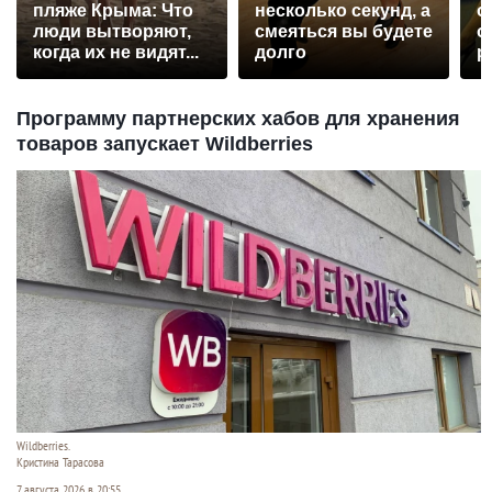
пляже Крыма: Что
несколько секунд, а
о
люди вытворяют,
смеяться вы будете
о
когда их не видят...
долго
р
Программу партнерских хабов для хранения
товаров запускает Wildberries
Wildberries.
Кристина Тарасова
7 августа 2026 в 20:55