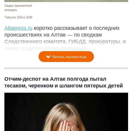
Сводка происшествий.
Алтапресс.
7 августа 2026 в 20:00
Аltapress.ru
коротко рассказывает о последних
происшествиях на Алтае — по сводкам
Следственного комитета, ГИБДД, прокуратуры, а
также свидетельствам очевидцев.
Читать полностью
Отчим-деспот на Алтае полгода пытал
тесаком, черенком и шлангом пятерых детей