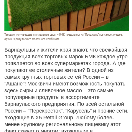
Твердые, полутвердые и плавленые сыры – БМК представил на "Продэкспо" все самое лучшее.
архив Барнаульского молочного комбината
Барнаульцы и жители края знают, что свежайшая
продукция всех торговых марок БМК каждое утро
появляется во всех супермаркетах города. А где
покупают ее столичные жители? В одной из
самых крупных торговых сетей России – в
"Ашане"! Москвичи имеют возможность покупать
здесь сыры и сливочное масло – это самые
популярные продукты в ассортименте
барнаульского предприятия. По всей остальной
России – "Перекресток", "Карусель" и прочие сети,
входящие в X5 Retail Group. Любому более-
менее крупному региональному пищевику этот
факт скажет о многом: вхождение в