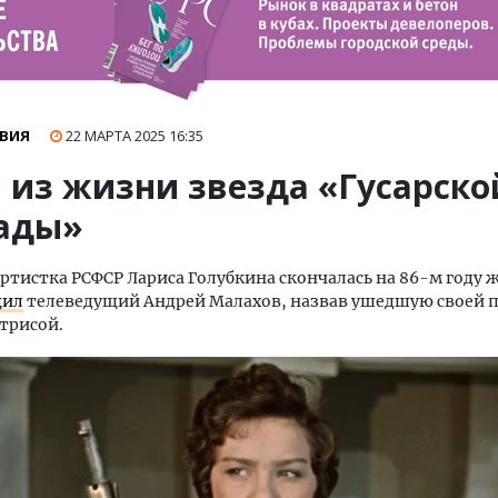
ВИЯ
22 МАРТА 2025
16:35
 из жизни звезда «Гусарско
ады»
ртистка РСФСР Лариса Голубкина скончалась на 86-м году 
щил
телеведущий Андрей Малахов, назвав ушедшую своей п
трисой.