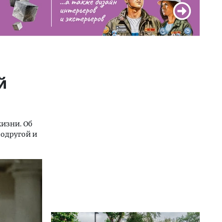
й
жизни. Об
одругой и