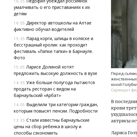
Педофил убеждал россиянок
16:35
умалчивать о его приставаниях к их
детям
Директор автошколы на Алтае
16:05
фиктивно обучал водителей
Парад корги, шпицы в коляске и
15:35
бесстрашный кролик: как проходит
фестиваль «Лапки-тапки» в Барнауле.
Смел
Фото
Ген
ЗИАС
Ларисе Долиной хотят
15:05
трен
предложить высокую должность в вузе
Перед съёмка
женственных 
СТР
Уже больше полугода пытаются
14:35
юной Голубки
продать ресторан с видом на
Скриншот фи
барнаульский «Арбат»
В последни
Выделили три категории граждан,
14:05
крови трет
которым повысят пенсии. Подробности
ухудшалось
Стали известны барнаульские
13:35
актрисы ос
цены на сбор ребенка в школу и
способы сэкономить
Лариса Гол