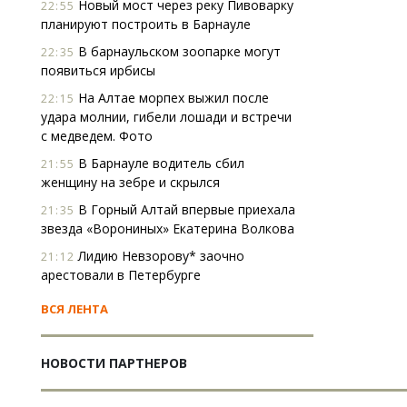
Новый мост через реку Пивоварку
22:55
планируют построить в Барнауле
В барнаульском зоопарке могут
22:35
появиться ирбисы
На Алтае морпех выжил после
22:15
удара молнии, гибели лошади и встречи
с медведем. Фото
В Барнауле водитель сбил
21:55
женщину на зебре и скрылся
В Горный Алтай впервые приехала
21:35
звезда «Ворониных» Екатерина Волкова
Лидию Невзорову* заочно
21:12
арестовали в Петербурге
ВСЯ ЛЕНТА
НОВОСТИ ПАРТНЕРОВ