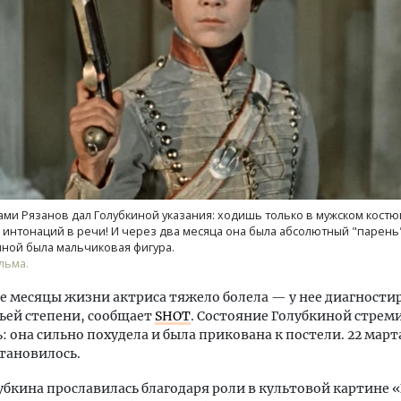
ость архитектурных идей.
Ищем новые берега. Ген
еральный директор компании
«Жилищной инициативы»
 — об эстетике городов,
Гатилов — о том, как де
дах в фасадах и развитии рынка
оставаться на плаву, ког
ми Рязанов дал Голубкиной указания: ходишь только в мужском костю
штормит
интонаций в речи! И через два месяца она была абсолютный "парень"!
ОИТЕЛЬСТВО
ной была мальчиковая фигура.
СТРОИТЕЛЬСТВО
льма.
е месяцы жизни актриса тяжело болела — у нее диагности
ьей степени, сообщает
SHOT
. Состояние Голубкиной стрем
: она сильно похудела и была прикована к постели. 22 март
тановилось.
убкина прославилась благодаря роли в культовой картине «