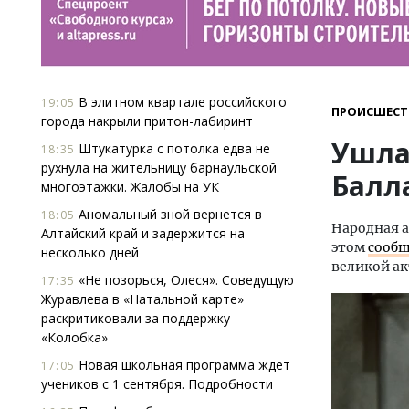
В элитном квартале российского
19:05
ПРОИСШЕСТ
города накрыли притон-лабиринт
Ушла
Штукатурка с потолка едва не
18:35
рухнула на жительницу барнаульской
Балл
многоэтажки. Жалобы на УК
Аномальный зной вернется в
18:05
Народная а
Алтайский край и задержится на
этом
сооб
несколько дней
великой ак
«Не позорься, Олеся». Соведущую
17:35
Журавлева в «Натальной карте»
раскритиковали за поддержку
«Колобка»
Новая школьная программа ждет
17:05
учеников с 1 сентября. Подробности