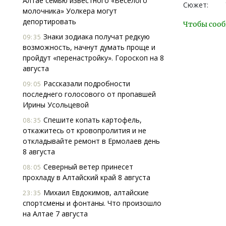
Алтае семью известного «Веселого
Сюжет:
молочника» Уолкера могут
депортировать
Чтобы сооб
Знаки зодиака получат редкую
09:35
возможность, начнут думать проще и
пройдут «перенастройку». Гороскоп на 8
августа
Рассказали подробности
09:05
последнего голосового от пропавшей
Ирины Усольцевой
Спешите копать картофель,
08:35
откажитесь от кровопролития и не
откладывайте ремонт в Ермолаев день
8 августа
Северный ветер принесет
08:05
прохладу в Алтайский край 8 августа
Михаил Евдокимов, алтайские
23:35
спортсмены и фонтаны. Что произошло
на Алтае 7 августа