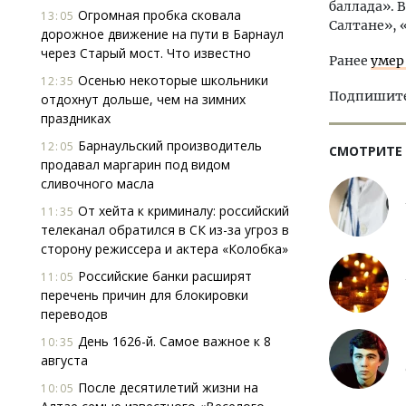
баллада». 
Огромная пробка сковала
13:05
Салтане», 
дорожное движение на пути в Барнаул
через Старый мост. Что известно
Ранее
умер
Осенью некоторые школьники
12:35
Подпишитес
отдохнут дольше, чем на зимних
праздниках
Барнаульский производитель
12:05
СМОТРИТЕ
продавал маргарин под видом
сливочного масла
От хейта к криминалу: российский
11:35
телеканал обратился в СК из-за угроз в
сторону режиссера и актера «Колобка»
Российские банки расширят
11:05
перечень причин для блокировки
переводов
День 1626-й. Самое важное к 8
10:35
августа
После десятилетий жизни на
10:05