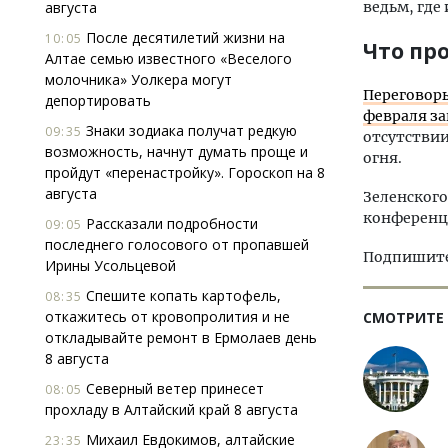
августа
ведьм, где
После десятилетий жизни на
10:05
Что пр
Алтае семью известного «Веселого
молочника» Уолкера могут
Переговоры
депортировать
февраля за
Знаки зодиака получат редкую
09:35
отсутствии
возможность, начнут думать проще и
огня.
пройдут «перенастройку». Гороскоп на 8
августа
Зеленского
конференц
Рассказали подробности
09:05
последнего голосового от пропавшей
Подпишитес
Ирины Усольцевой
Спешите копать картофель,
08:35
откажитесь от кровопролития и не
СМОТРИТЕ
откладывайте ремонт в Ермолаев день
8 августа
Северный ветер принесет
08:05
прохладу в Алтайский край 8 августа
Михаил Евдокимов, алтайские
23:35