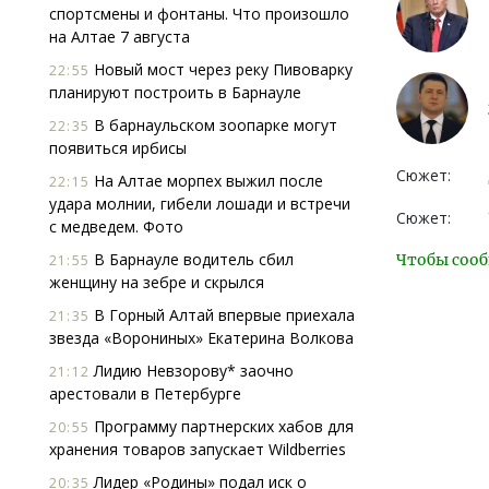
спортсмены и фонтаны. Что произошло
на Алтае 7 августа
Новый мост через реку Пивоварку
22:55
планируют построить в Барнауле
В барнаульском зоопарке могут
22:35
появиться ирбисы
Сюжет:
На Алтае морпех выжил после
22:15
удара молнии, гибели лошади и встречи
Сюжет:
с медведем. Фото
В Барнауле водитель сбил
Чтобы сооб
21:55
женщину на зебре и скрылся
В Горный Алтай впервые приехала
21:35
звезда «Ворониных» Екатерина Волкова
Лидию Невзорову* заочно
21:12
арестовали в Петербурге
Программу партнерских хабов для
20:55
хранения товаров запускает Wildberries
Лидер «Родины» подал иск о
20:35