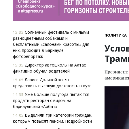
Солнечный фестиваль с милыми
15:35
ПОЛИТИКА
разноцветными собаками и
бесплатными «салонами красоты» для
Усло
них, проходит в Барнауле —
Трам
фоторепортаж
Директор автошколы на Алтае
15:35
фиктивно обучал водителей
Президент 
американс
Ларисе Долиной хотят
15:05
предложить высокую должность в вузе
Уже больше полугода пытаются
14:35
продать ресторан с видом на
барнаульский «Арбат»
Выделили три категории граждан,
14:05
которым повысят пенсии. Подробности