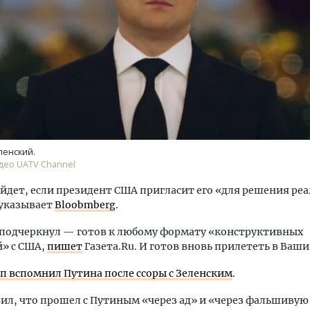
ость архитектурных идей.
Архитектурный код начин
еральный директор компании
земли. Мощение крупно
 — об эстетике городов,
плитами становится нов
ленский.
дах в фасадах и развитии рынка
стандартом благоустрой
део UATV Channel
ОИТЕЛЬСТВО
СТРОИТЕЛЬСТВО
йдет, если президент США пригласит его «для решения ре
 указывает
Bloobmberg
.
 подчеркнул — готов к любому формату «конструктивных
» с США,
пишет
Газета.Ru. И готов вновь прилететь в Ваши
п вспомнил Путина после ссоры с Зеленским
.
ил, что прошел с Путиным «через ад» и «через фальшивую 