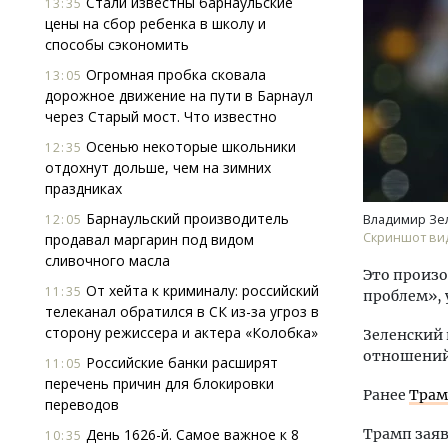
Стали известны барнаульские
13:35
цены на сбор ребенка в школу и
способы сэкономить
Огромная пробка сковала
13:05
дорожное движение на пути в Барнаул
через Старый мост. Что известно
Осенью некоторые школьники
12:35
отдохнут дольше, чем на зимних
Смел
праздниках
Ген
ЗИАС
Барнаульский производитель
12:05
Владимир Зе
трен
Скриншот ви
продавал маргарин под видом
сливочного масла
СТР
Это произо
От хейта к криминалу: российский
11:35
проблем»,
телеканал обратился в СК из-за угроз в
сторону режиссера и актера «Колобка»
Зеленский
отношений
Российские банки расширят
11:05
перечень причин для блокировки
Ранее
Трам
переводов
День 1626-й. Самое важное к 8
Трамп заяв
10:35