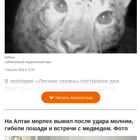
Ирбисы.
Сайлюгемский национальный парк
7 августа 2026 в 22:35
В зоопарке «Лесная сказка» построили два
просторных вольера для снежных барсов.
Читать полностью
На Алтае морпех выжил после удара молнии,
гибели лошади и встречи с медведем. Фото