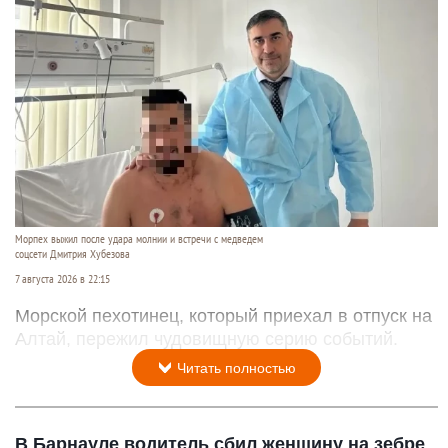
Морпех выжил после удара молнии и встречи с медведем
соцсети Дмитрия Хубезова
7 августа 2026 в 22:15
Морской пехотинец, который приехал в отпуск на
Алтай, пережил чудовищную серию событий.
Читать полностью
В Барнауле водитель сбил женщину на зебре