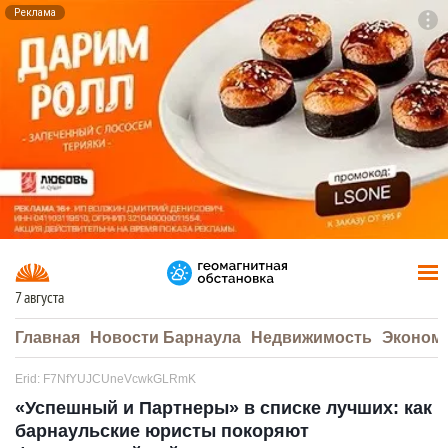
Реклама
To
F7
7 августа
Главная
Новости Барнаула
Недвижимость
Эконом
Erid: F7NfYUJCUneVcwkGLRmK
«Успешный и Партнеры» в списке лучших: как
барнаульские юристы покоряют