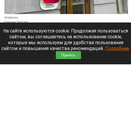
Wildberries.
Кристина Тарасова
7 августа 2026 в 20:55
На сайте используются cookie. Продолжая пользоваться
сайтом, вы соглашаетесь на использование cookie,
Wildberries и Russ (RWB) начинает тестирование
которые мы используем для удобства пользования
новой программы для владельцев и арендаторов
сайтом и повышения качества рекомендаций.
Подробнее
.
помещений. Они смогут открыть партнерские
Принять
хабы для хранения, обработки и отгрузки товаров
продавцов.
Читать полностью
Лидер «Родины» подал иск о снятии «Яблока»
с выборов в Госдуму. Подробности