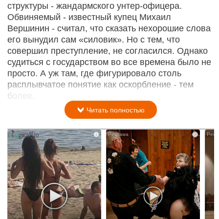
структуры - жандармского унтер-офицера.
Обвиняемый - известный купец Михаил
Вершинин - считал, что сказать нехорошие слова
его вынудил сам «силовик». Но с тем, что
совершил преступление, не согласился. Однако
судиться с государством во все времена было не
просто. А уж там, где фигурировало столь
расплывчатое понятие как оскорбление - тем
более.
Читать полностью
i
i