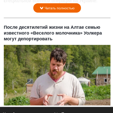
специальной военной операции на Украине.
Читать полностью
После десятилетий жизни на Алтае семью
известного «Веселого молочника» Уолкера
могут депортировать
На ферме Джастаса Уолкера в Солонешенском районе.
Altapress.ru