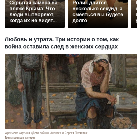
Скрытая камера на
Ролик длится
Р
пляже Крыма: Что
несколько секунд, а
с
люди вытворяют,
смеяться вы будете
б
когда их не видят...
долго
у
Любовь и утрата. Три истории о том, как
война оставила след в женских сердцах
Фрагмент картины «Дети войны» Алексея и Сергея Ткачевых.
Третьяковская галерея