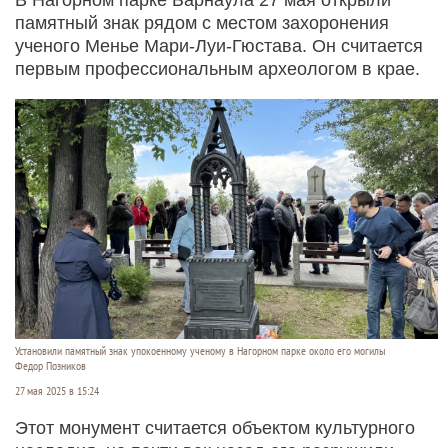
памятный знак рядом с местом захоронения
ученого Менье Мари-Луи-Гюстава. Он считается
первым профессиональным археологом в крае.
Установили памятный знак упокоенному ученому в Нагорном парке около его могилы
Федор Позников
27 мая 2025 в 15:24
Этот монумент считается объектом культурного