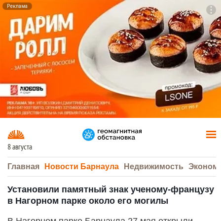
Реклама
To
F7
8 августа
Главная
Новости Барнаула
Недвижимость
Эконом
Установили памятный знак ученому-французу
в Нагорном парке около его могилы
В Нагорном парке Барнаула 27 мая открыли