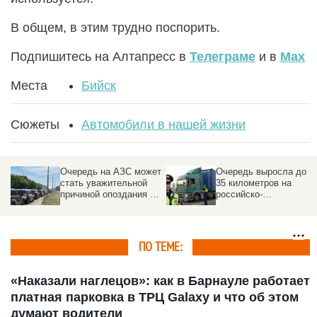
В общем, в этим трудно поспорить.
Подпишитесь на Алтапресс в
Телеграме
и в
Max
Места
Бийск
Сюжеты
Автомобили в нашей жизни
Очередь на АЗС может
Очередь выросла до
стать уважительной
35 километров на
причиной опоздания на
российско-
работу
казахстанской границе
ПО ТЕМЕ:
«Наказали наглецов»: как в Барнауле работает
платная парковка в ТРЦ Galaxy и что об этом
думают водители