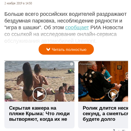
2 ноября 2019 в 14:50
Больше всего российских водителей раздражают
бездумная парковка, несоблюдение рядности и
"игра в шашки". Об этом
сообщает
РИА Новости
со ссылкой на исследование онлайн-сервиса
обслуживания автомобилей Uremont.
Читать полностью
i
Скрытая камера на
Ролик длится неск
пляже Крыма: Что люди
секунд, а смеяться
вытворяют, когда их не
будете долго
видят...