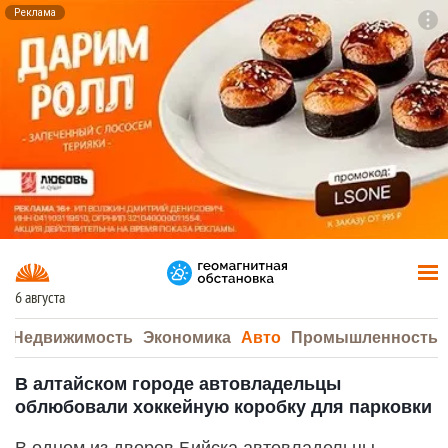
Реклама
To
F7
6 августа
а
Недвижимость
Экономика
Авто
Промышленность
В алтайском городе автовладельцы
облюбовали хоккейную коробку для парковки
В одном из дворов Бийска автовладельцы