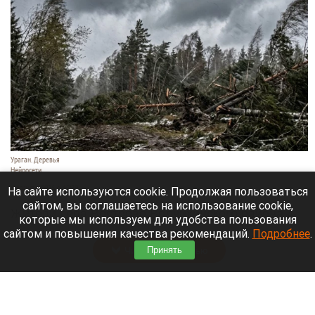
Ураган. Деревья
Нейросети
6 августа 2026 в 19:20
На сайте используются cookie. Продолжая пользоваться
сайтом, вы соглашаетесь на использование cookie,
Жители села Вострово Волчихинского района 4
которые мы используем для удобства пользования
августа столкнулись с мощным ураганом.
сайтом и повышения качества рекомендаций.
Подробнее
.
Принять
Читать полностью
В барнаульской галерее откроется выставка