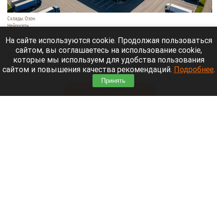
Склады. Озон.
Нейросети
6 августа 2026 в 22:00
На сайте используются cookie. Продолжая пользоваться
сайтом, вы соглашаетесь на использование cookie,
Банк работает в стандартном режиме, и
которые мы используем для удобства пользования
британские санкции не влияют на его
сайтом и повышения качества рекомендаций.
Подробнее
.
деятельность.
Принять
Читать полностью
Больница и медучреждения на Алтае
получили пять новых автомобилей