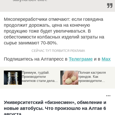
Мясопереработчики отмечают: если говядина
продолжит дорожать, цена на конечную
продукцию тоже будет увеличиваться. В
себестоимости колбасных изделий затраты на
сырье занимают 70-80%.
Подпишитесь на Алтапресс в
Телеграме
и в
Max
Премиум, гудбай.
Полная кастрюля
Производители
трендов. Как
напитков стали делать
производители
упор на дешевый
полуфабрикатов
сегмент
реагируют на капризы
рынка
Университетский «бизнесмен», обмеление и
новые автобусы. Что произошло на Алтае 6
августа