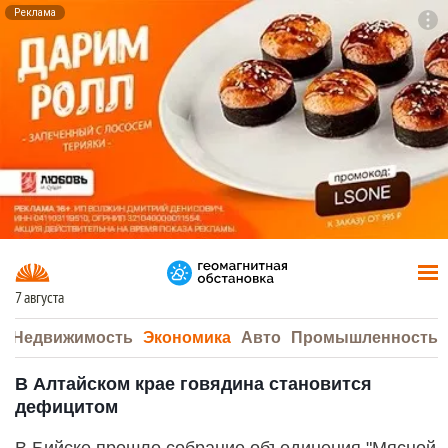
Реклама
To
F7
7 августа
а
Недвижимость
Экономика
Авто
Промышленность
В Алтайском крае говядина становится
дефицитом
В Бийске прошло собрание объединения "Мясной