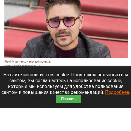
Юрий Музыченко - ведущий проекта.
Пресс-служба телеканала ТНТ.
10 августа 2026 в 12:10
На сайте используются cookie. Продолжая пользоваться
сайтом, вы соглашаетесь на использование cookie,
Лидер группы The Hatters Юрий Музыченко
которые мы используем для удобства пользования
вместе с супругой Анной провел время на Алтае.
сайтом и повышения качества рекомендаций.
Подробнее
.
Жена музыканта рассказала, что это была
Принять
настоящая роскошь.
Читать полностью