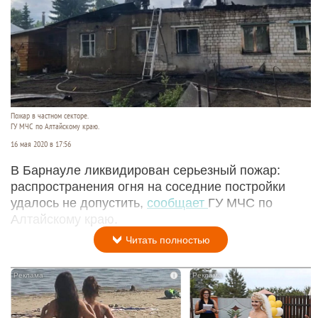
Пожар в частном секторе.
ГУ МЧС по Алтайскому краю.
16 мая 2020 в 17:56
В Барнауле ликвидирован серьезный пожар:
распространения огня на соседние постройки
удалось не допустить,
сообщает
ГУ МЧС по
Алтайскому краю.
Читать полностью
i