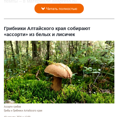
темпы – в материале altapress.ru.
Читать полностью
Грибники Алтайского края собирают
«ассорти» из белых и лисичек
Ассорти грибов
Грибы и Грибники Алтайского края