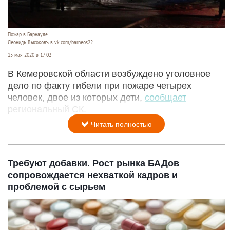
Пожар в Барнауле.
Леонидъ Высоковъ в vk.com/barneos22
15 мая 2020 в 17:02
В Кемеровской области возбуждено уголовное
дело по факту гибели при пожаре четырех
человек, двое из которых дети,
сообщает
региональный СК.
Читать полностью
Требуют добавки. Рост рынка БАДов
сопровождается нехваткой кадров и
проблемой с сырьем