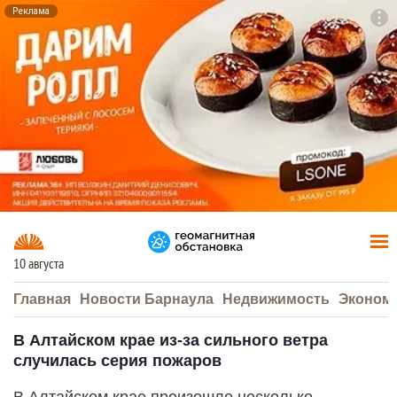
Реклама
To
F7
10 августа
Главная
Новости Барнаула
Недвижимость
Эконом
В Алтайском крае из-за сильного ветра
случилась серия пожаров
В Алтайском крае произошло несколько