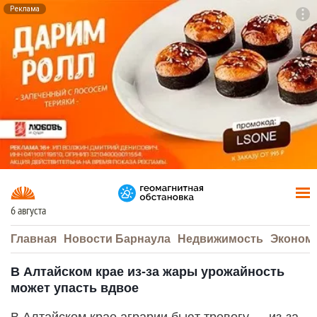
Реклама
To
F7
6 августа
Главная
Новости Барнаула
Недвижимость
Эконом
В Алтайском крае из-за жары урожайность
может упасть вдвое
В Алтайском крае аграрии бьют тревогу — из-за