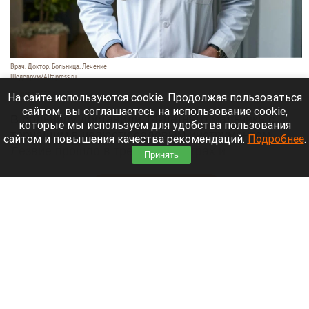
Врач. Доктор. Больница. Лечение
Шедеврум/Altapress.ru
31 июля 2026 в 14:20
На сайте используются cookie. Продолжая пользоваться
сайтом, вы соглашаетесь на использование cookie,
В больницу доставили 14-летнего мальчика с
которые мы используем для удобства пользования
торчащим в челюсти садовым инструментом.
сайтом и повышения качества рекомендаций.
Подробнее
.
Лезвие прошло в трех сантиметрах и
Принять
остановилось в миллиметре от глазницы.
Читать полностью
Владелец сети DNS рассказал о последствиях
пожара