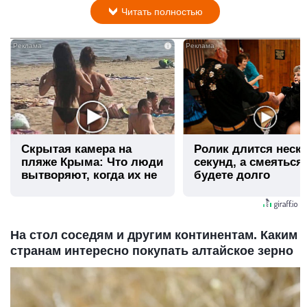
Читать полностью
i
Скрытая камера на
Ролик длится неск
пляже Крыма: Что люди
секунд, а смеяться
вытворяют, когда их не
будете долго
видят...
На стол соседям и другим континентам. Каким
странам интересно покупать алтайское зерно