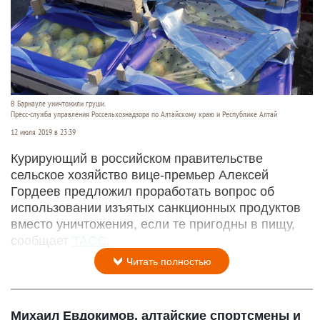
В Барнауле уничтожили груши.
Пресс-служба управления Россельхознадзора по Алтайскому краю и Республике Алтай
12 июля 2019 в 23:39
Курирующий в российском правительстве
сельское хозяйство вице-премьер Алексей
Гордеев предложил проработать вопрос об
использовании изъятых санкционных продуктов
вместо уничтожения, если те пригодны в пищу,
сообщает
ТАСС
.
Читать полностью
Михаил Евдокимов, алтайские спортсмены и