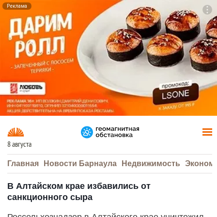
Реклама
To
F7
8 августа
Главная
Новости Барнаула
Недвижимость
Эконом
В Алтайском крае избавились от
санкционного сыра
Россельхознадзор в Алтайского крае уничтожил