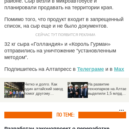
районе. Сыр везли в микроавтобусе и
планировали продавать на территории края.
Помимо того, что продукт входит в запрещенный
список, на сыр еще и не было документов.
32 кг сыра «Голландия» и «Король Гурман»
отправились на уничтожение "установленным
методом".
Подпишитесь на Алтапресс в
Телеграме
и в
Max
Четко и долго. Как
На развитие
один алтайский завод
технопарков на Алтае
помог другому
выделили 1,5 млрд
запустить линию на
рублей федеральных
своем ПО и «железе»
субсидий
ПО ТЕМЕ:
Разработан законопроект о переработке