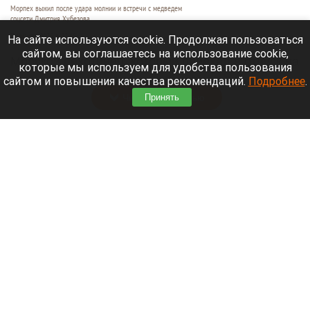
Морпех выжил после удара молнии и встречи с медведем
соцсети Дмитрия Хубезова
7 августа 2026 в 22:15
На сайте используются cookie. Продолжая пользоваться
сайтом, вы соглашаетесь на использование cookie,
Морской пехотинец, который приехал в отпуск на
которые мы используем для удобства пользования
Алтай, пережил чудовищную серию событий.
сайтом и повышения качества рекомендаций.
Подробнее
.
Читать полностью
Принять
В Барнауле водитель сбил женщину на зебре
и скрылся