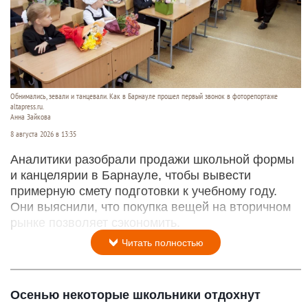
Обнимались, зевали и танцевали. Как в Барнауле прошел первый звонок в фоторепортаже
altapress.ru.
Анна Зайкова
8 августа 2026 в 13:35
Аналитики разобрали продажи школьной формы
и канцелярии в Барнауле, чтобы вывести
примерную смету подготовки к учебному году.
Они выяснили, что покупка вещей на вторичном
рынке позволяет сэкономить.
Читать полностью
Осенью некоторые школьники отдохнут