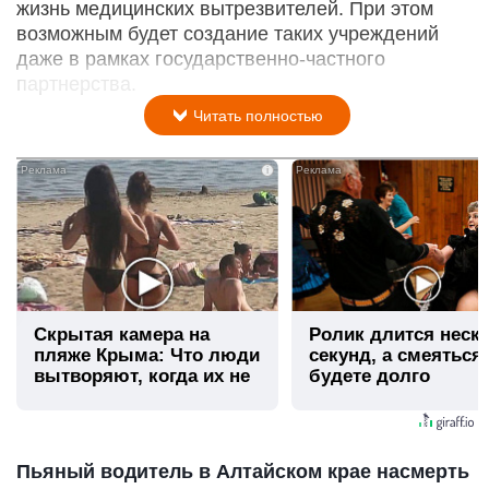
жизнь медицинских вытрезвителей. При этом
возможным будет создание таких учреждений
даже в рамках государственно-частного
партнерства.
Читать полностью
i
Скрытая камера на
Ролик длится неск
пляже Крыма: Что люди
секунд, а смеяться
вытворяют, когда их не
будете долго
видят...
Пьяный водитель в Алтайском крае насмерть