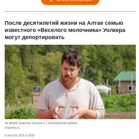
После десятилетий жизни на Алтае семью
известного «Веселого молочника» Уолкера
могут депортировать
На ферме Джастаса Уолкера в Солонешенском районе.
Altapress.ru
8 августа 2026 в 10:05