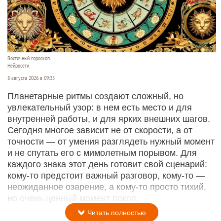
Восточный гороскоп.
Нейросети
8 августа 2026 в 09:35
Планетарные ритмы создают сложный, но
увлекательный узор: в нем есть место и для
внутренней работы, и для ярких внешних шагов.
Сегодня многое зависит не от скорости, а от
точности — от умения разглядеть нужный момент
и не спутать его с мимолетным порывом. Для
каждого знака этот день готовит свой сценарий:
кому‑то предстоит важный разговор, кому‑то —
неожиданное озарение, а кому‑то просто тихий,
но очень ценный момент покоя.
Читать полностью