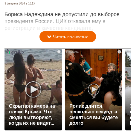
8 февраля 2024 в 16:13
Бориса Надеждина не допустили до выборов
президента России. ЦИК отказала ему в
регистрации в качестве кандидата.
Читать полностью
i
i
Скрытая камера на
Ролик длится
Э
пляже Крыма: Что
несколько секунд, а
о
люди вытворяют,
смеяться вы будете
с
когда их не видят...
долго
П
р