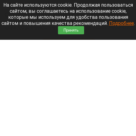
6 августа 2026 в 09:30
На сайте используются cookie. Продолжая пользоваться
сайтом, вы соглашаетесь на использование cookie,
Суд удовлетворил ходатайство Сергея Щукина,
которые мы используем для удобства пользования
который отбывал срок за посредничество в
сайтом и повышения качества рекомендаций.
Подробнее
.
передаче взятки. Он выйдет из колонии строгого
Принять
режима.
Читать полностью
Водители Алтайского края рассказали, при
какой цене бензина перестанут активно
ездить