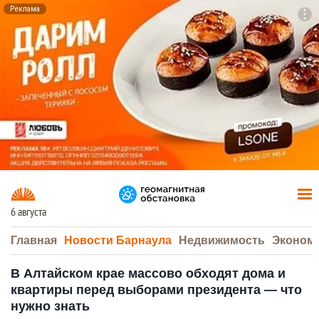
Реклама
To
F7
6 августа
Главная
Новости Барнаула
Недвижимость
Эконом
В Алтайском крае массово обходят дома и
квартиры перед выборами президента — что
нужно знать