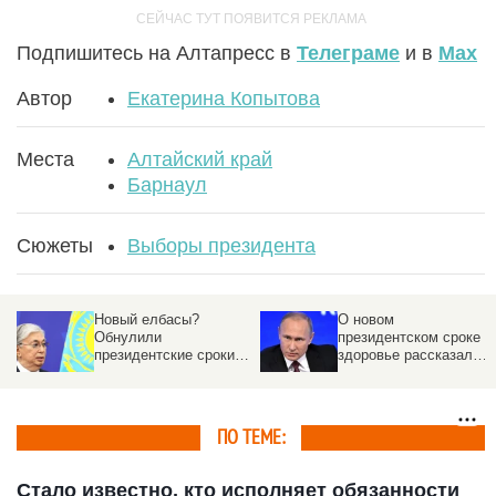
Подпишитесь на Алтапресс в
Телеграме
и в
Max
Автор
Екатерина Копытова
Места
Алтайский край
Барнаул
Сюжеты
Выборы президента
Новый елбасы?
О новом
Обнулили
президентском сроке и
президентские сроки
здоровье рассказал
президента Казахстана
Путин
ПО ТЕМЕ:
Стало известно, кто исполняет обязанности