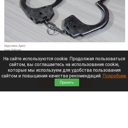
Наручники. Арест.
Анна Зайкова
7 августа 2026 в 21:12
На сайте используются cookie. Продолжая пользоваться
сайтом, вы соглашаетесь на использование cookie,
Приморский районный суд Санкт-Петербурга
которые мы используем для удобства пользования
заочно заключил Лидию Невзорову* под стражу.
сайтом и повышения качества рекомендаций.
Подробнее
.
Читать полностью
Принять
Программу партнерских хабов для хранения
товаров запускает Wildberries