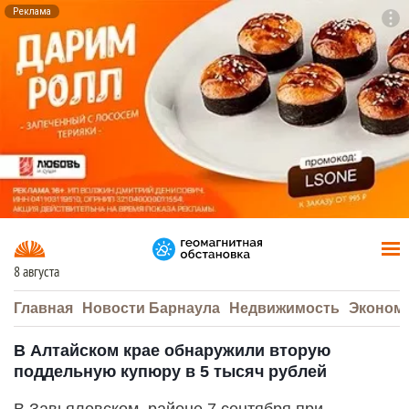
Реклама
To
F7
8 августа
Главная
Новости Барнаула
Недвижимость
Эконом
В Алтайском крае обнаружили вторую
поддельную купюру в 5 тысяч рублей
В Завьяловском районе 7 сентября при