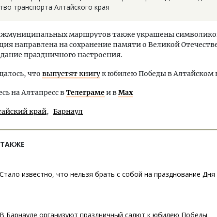
тво транспорта Алтайского края
межмуниципальных маршрутов также украшены символико
ция направлена на сохранение памяти о Великой Отечест
здание праздничного настроения.
щалось, что
выпустят книгу
к юбилею Победы в Алтайском 
ь на Алтапресс в
Телеграме
и в
Max
тайский край
Барнаул
 ТАКЖЕ
Стало известно, что нельзя брать с собой на празднование Дн
В Барнауле организуют праздничный салют к юбилею Победы