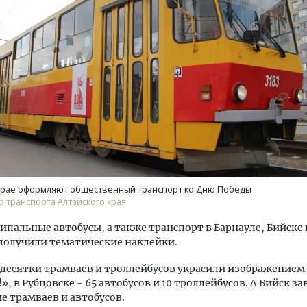
ость архитектурных идей.
Архитектурный код начин
еральный директор компании
земли. Мощение крупно
 — об эстетике городов,
плитами становится нов
дах в фасадах и развитии рынка
стандартом благоустрой
ОИТЕЛЬСТВО
СТРОИТЕЛЬСТВО
 крае оформляют общественный транспорт ко Дню Победы
 транспорта Алтайского края
альные автобусы, а также транспорт в Барнауле, Бийске 
получили тематические наклейки.
 десятки трамваев и троллейбусов украсили изображением
», в Рубцовске - 65 автобусов и 10 троллейбусов. А Бийск з
 трамваев и автобусов.