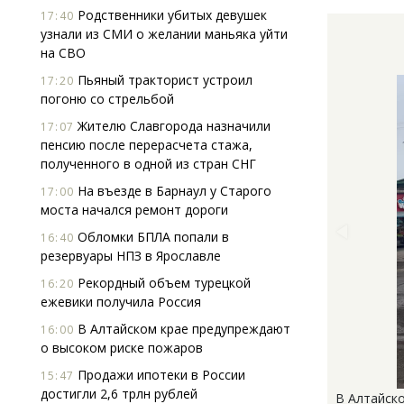
Родственники убитых девушек
17:40
узнали из СМИ о желании маньяка уйти
на СВО
Пьяный тракторист устроил
17:20
погоню со стрельбой
Жителю Славгорода назначили
17:07
пенсию после перерасчета стажа,
полученного в одной из стран СНГ
На въезде в Барнаул у Старого
17:00
моста начался ремонт дороги
Обломки БПЛА попали в
16:40
резервуары НПЗ в Ярославле
Рекордный объем турецкой
16:20
ежевики получила Россия
В Алтайском крае предупреждают
16:00
о высоком риске пожаров
Продажи ипотеки в России
15:47
достигли 2,6 трлн рублей
В Алтайск