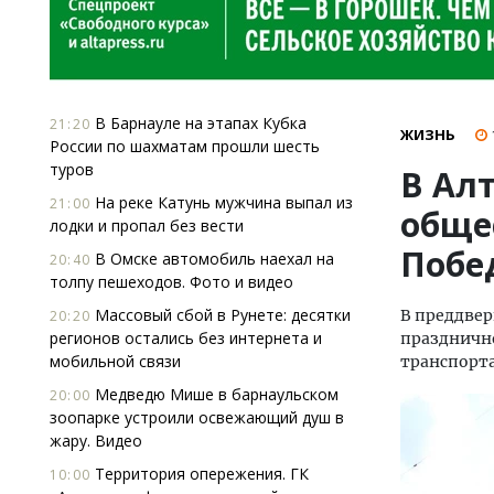
В Барнауле на этапах Кубка
21:20
ЖИЗНЬ
России по шахматам прошли шесть
туров
В Ал
На реке Катунь мужчина выпал из
21:00
обще
лодки и пропал без вести
Побе
В Омске автомобиль наехал на
20:40
толпу пешеходов. Фото и видео
Массовый сбой в Рунете: десятки
В преддвер
20:20
регионов остались без интернета и
праздничн
мобильной связи
транспорта
Медведю Мише в барнаульском
20:00
зоопарке устроили освежающий душ в
жару. Видео
Территория опережения. ГК
10:00