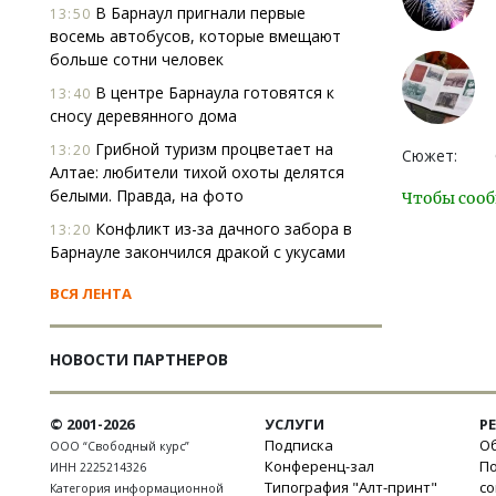
В Барнаул пригнали первые
13:50
восемь автобусов, которые вмещают
больше сотни человек
В центре Барнаула готовятся к
13:40
сносу деревянного дома
Грибной туризм процветает на
13:20
Сюжет:
Алтае: любители тихой охоты делятся
белыми. Правда, на фото
Чтобы сооб
Конфликт из-за дачного забора в
13:20
Барнауле закончился дракой с укусами
ВСЯ ЛЕНТА
НОВОСТИ ПАРТНЕРОВ
© 2001-2026
УСЛУГИ
Р
Подписка
Об
ООО “Свободный курс”
Конференц-зал
П
ИНН 2225214326
Типография "Алт-принт"
с
Категория информационной