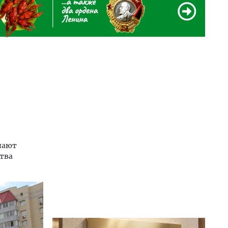
шают
тва