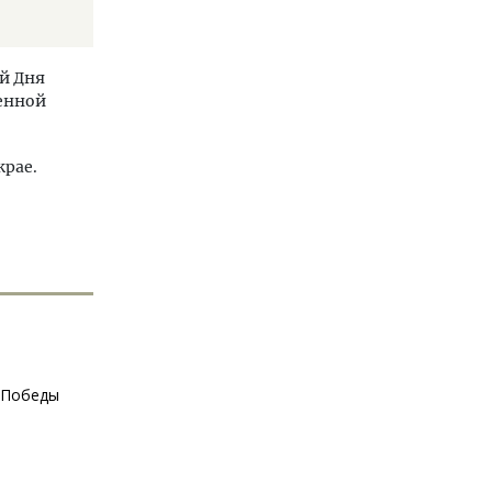
й Дня
венной
крае.
я Победы