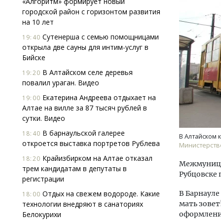
«Алгоритм» формирует новый
городской район с горизонтом развития
на 10 лет
Сутенерша с семью помощницами
19:40
открыла две сауны для интим-услуг в
Бийске
В Алтайском селе деревья
19:20
повалил ураган. Видео
Смел
Ген
Екатерина Андреева отдыхает на
19:00
ЗИАС
Алтае на вилле за 87 тысяч рублей в
трен
сутки. Видео
СТР
В барнаульской галерее
18:40
В Алтайском
откроется выставка портретов Рублева
Министерство
Крайизбирком на Алтае отказал
18:20
Межмуницип
трем кандидатам в депутаты в
Рубцовске 
регистрации
Отдых на свежем водороде. Какие
В Барнауле
18:00
технологии внедряют в санаториях
мать зовет!
Белокурихи
оформление