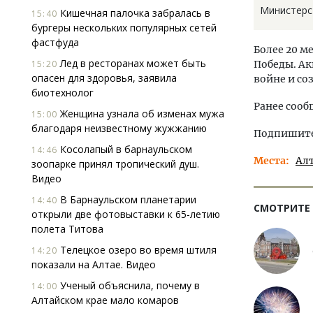
Министерс
Кишечная палочка забралась в
15:40
бургеры нескольких популярных сетей
фастфуда
Более 20 
Лед в ресторанах может быть
15:20
Победы. Ак
опасен для здоровья, заявила
войне и со
биотехнолог
Ранее сооб
Женщина узнала об изменах мужа
15:00
благодаря неизвестному жужжанию
Подпишитес
Косолапый в барнаульском
14:46
Места
Ал
зоопарке принял тропический душ.
Видео
В Барнаульском планетарии
14:40
СМОТРИТЕ
открыли две фотовыставки к 65-летию
полета Титова
Телецкое озеро во время штиля
14:20
показали на Алтае. Видео
Ученый объяснила, почему в
14:00
Алтайском крае мало комаров