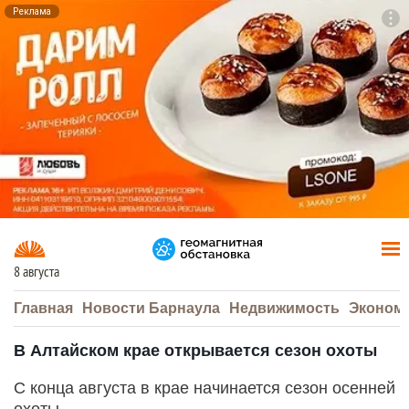
Реклама
To
F7
8 августа
Главная
Новости Барнаула
Недвижимость
Эконом
В Алтайском крае открывается сезон охоты
С конца августа в крае начинается сезон осенней
охоты.