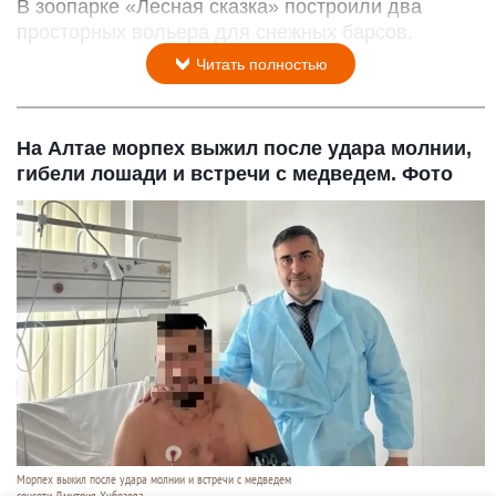
В зоопарке «Лесная сказка» построили два
просторных вольера для снежных барсов.
Читать полностью
На Алтае морпех выжил после удара молнии,
гибели лошади и встречи с медведем. Фото
Морпех выжил после удара молнии и встречи с медведем
соцсети Дмитрия Хубезова