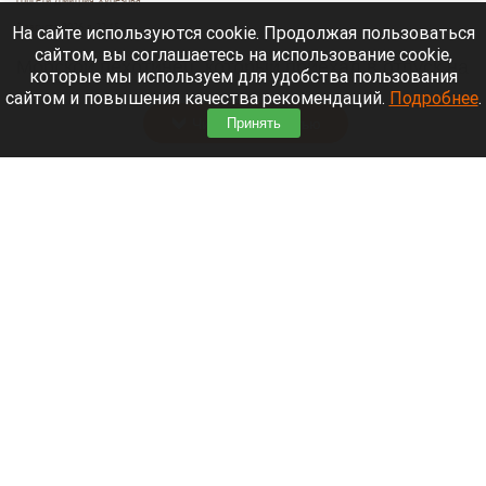
7 августа 2026 в 22:15
На сайте используются cookie. Продолжая пользоваться
сайтом, вы соглашаетесь на использование cookie,
Морской пехотинец, который приехал в отпуск на
которые мы используем для удобства пользования
Алтай, пережил чудовищную серию событий.
сайтом и повышения качества рекомендаций.
Подробнее
.
Читать полностью
Принять
В Барнауле водитель сбил женщину на зебре
и скрылся