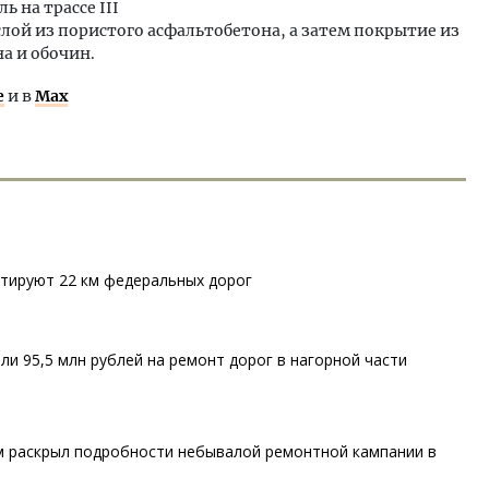
ь на трассе III
ой из пористого асфальтобетона, а затем покрытие из
а и обочин.
е
и в
Max
нтируют 22 км федеральных дорог
и 95,5 млн рублей на ремонт дорог в нагорной части
м раскрыл подробности небывалой ремонтной кампании в