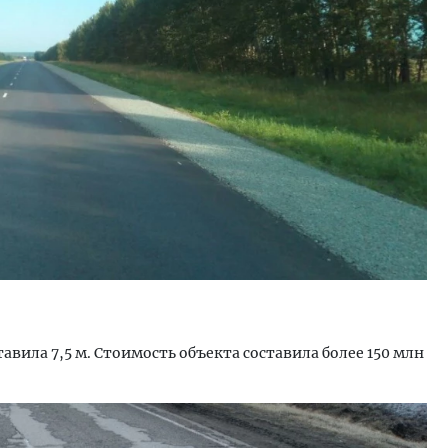
тектурный код начинается с
Смелость архитектурных 
ли. Мощение крупноформатными
Генеральный директор к
тами становится новым
ЗИАС — об эстетике горо
ндартом благоустройства
трендах в фасадах и разв
ОИТЕЛЬСТВО
СТРОИТЕЛЬСТВО
вила 7,5 м. Стоимость объекта составила более 150 млн