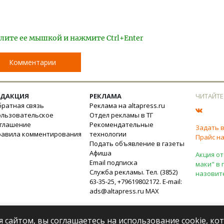
лите ее мышкой и нажмите Ctrl+Enter
Комментарии
ЕДАКЦИЯ
РЕКЛАМА
ЧИТАЙТЕ
ратная связь
Реклама на altapress.ru
ользовательское
Отдел рекламы в ТГ
оглашение
Рекомендательные
Задать 
равила комментирования
технологии
Прайс на
Подать объявление в газеты
Афиша
Акция от
Email подписка
маки" в 
Служба рекламы. Тел. (3852)
назовит
63-35-25, +79619802172. E-mail:
ads@altapress.ru
MAX
я сайтом, вы соглашаетесь на использование cookie, к