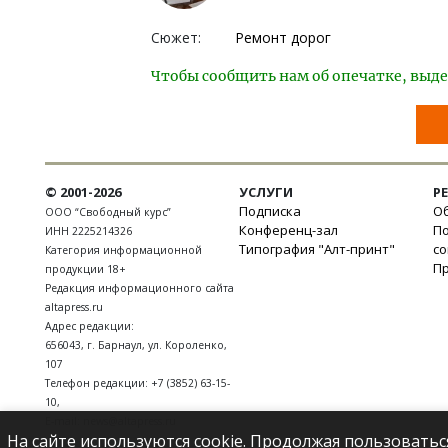
Сюжет:
Ремонт дорог
Чтобы сообщить нам об опечатке, выде
© 2001-2026
УСЛУГИ
Р
Подписка
Об
ООО “Свободный курс”
Конференц-зал
П
ИНН 2225214326
Типография "Алт-принт"
с
Категория информационной
П
продукции 18+
Редакция информационного сайта
altapress.ru
Адрес редакции:
656043
,
г. Барнаул
,
ул. Короленко,
107
Телефон редакции:
+7 (3852) 63-15-
10
,
E-mail:
news@altapress.ru
На сайте используются cookie. Продолжая пользоватьс