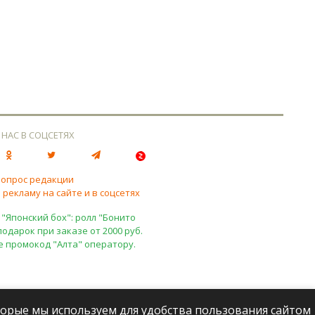
 НАС В СОЦСЕТЯХ
вопрос редакции
 рекламу на сайте и в соцсетях
 "Японский бох": ролл "Бонито
подарок при заказе от 2000 руб.
е промокод "Алта" оператору.
оторые мы используем для удобства пользования сайтом