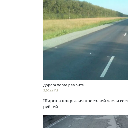
Архи
зем
пли
ста
СТР
Дорога после ремонта.
sgd22.ru
Ширина покрытия проезжей части соста
рублей.