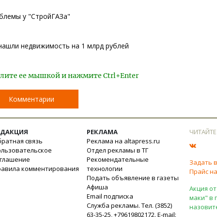
блемы у "СтройГАЗа"
нашли недвижимость на 1 млрд рублей
лите ее мышкой и нажмите Ctrl+Enter
Комментарии
ЕДАКЦИЯ
РЕКЛАМА
ЧИТАЙТЕ
ратная связь
Реклама на altapress.ru
ользовательское
Отдел рекламы в ТГ
оглашение
Рекомендательные
Задать 
равила комментирования
технологии
Прайс на
Подать объявление в газеты
Афиша
Акция от
Email подписка
маки" в 
Служба рекламы. Тел. (3852)
назовит
63-35-25, +79619802172. E-mail: