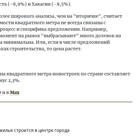
ть (–8,9%) и Хакасия (–8,5%).
олее широкого анализа, чем на "вторичке", считает
мости квадратного метра не всегда связаны с
процесс и специфика предложения. Например,
н момент на рынок "выбрасывают" много долевок на
на минимальна. Или, если в числе предложений
ах строительства, то цена растет.
а квадратного метра новостроек по стране составляет
нус 2,3%.
е
и в
Max
жилья строится в центре города