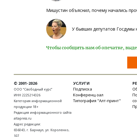
Мишустин объяснил, почему начались про
У бывших депутатов Госдумы 
Чтобы сообщить нам об опечатке, выде
© 2001-2026
УСЛУГИ
Р
Подписка
Об
ООО “Свободный курс”
Конференц-зал
П
ИНН 2225214326
Типография "Алт-принт"
с
Категория информационной
П
продукции 18+
Редакция информационного сайта
altapress.ru
Адрес редакции:
656043
,
г. Барнаул
,
ул. Короленко,
107