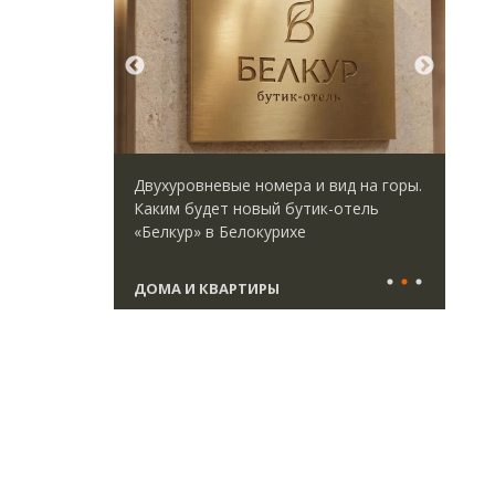
идей.
Двухуровневые номера и вид на горы.
Арх
омпании
Каким будет новый бутик-отель
зем
дов,
«Белкур» в Белокурихе
пли
итии рынка
ста
ДОМА И КВАРТИРЫ
СТ