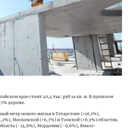
тектурный код начинается с
Смелость архитектурных 
ли. Мощение крупноформатными
Генеральный директор к
тами становится новым
ЗИАС — об эстетике горо
ндартом благоустройства
трендах в фасадах и разв
ОИТЕЛЬСТВО
СТРОИТЕЛЬСТВО
айском крае стоит 40,4 тыс. руб за кв. м. В прошлом
4,7% дороже.
тный метр нового жилья в Татарстане (+10,1%),
,2%), Московской (+6,7%) и Томской (+6,3%) областях.
область (–14,8%), Мордовия (–9,6%), Ямало-