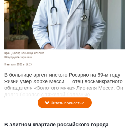
Врач. Доктор. Больница. Лечение
Шедеврум/Altapress.ru
8 августа 2026 в 19:35
В больнице аргентинского Росарио на 69-м году
жизни умер Хорхе Месси — отец восьмикратного
обладателя «Золотого мяча» Лионеля Месси. Он
долго боролся с тяжелой болезнью.
Читать полностью
В элитном квартале российского города