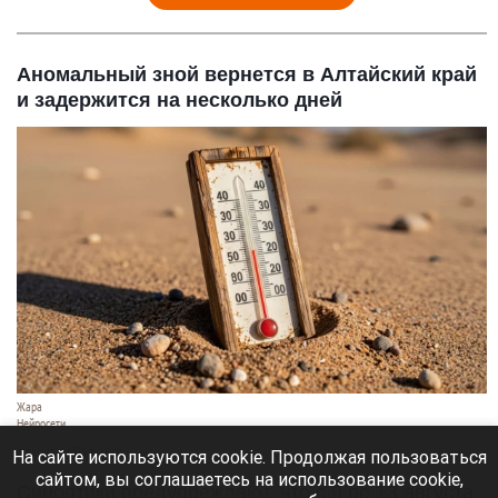
Аномальный зной вернется в Алтайский край
и задержится на несколько дней
Жара
Нейросети
8 августа 2026 в 18:05
На сайте используются cookie. Продолжая пользоваться
сайтом, вы соглашаетесь на использование cookie,
Синоптики предупреждают, что с 9 по 13 августа