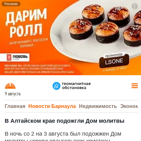
Реклама
To
F7
9 августа
Главная
Новости Барнаула
Недвижимость
Эконом
В Алтайском крае подожгли Дом молитвы
В ночь со 2 на 3 августа был подожжен Дом
молитвы церкви евангельских христиан-