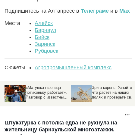
Подпишитесь на Алтапресс в
Телеграме
и в
Max
Места
Алейск
Барнаул
Бийск
Заринск
Рубцовск
Сюжеты
Агропромышленный комплекс
«Матушка-пшеница
Зри в корень. Узнайте,
потихоньку работает».
что растет на наших
Разговор с известным
полях и проверьте сво
фермером о хозяйстве,
ботаническое ай-кью
которое держится на
терпении и смекалке
Штукатурка с потолка едва не рухнула на
жительницу барнаульской многоэтажки.