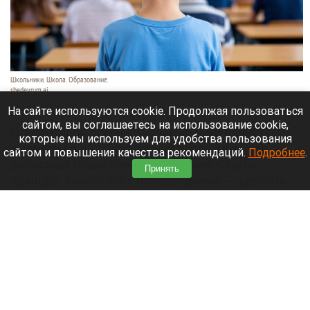
Школьники. Школа. Образование.
shedevrum.ai
8 августа 2026 в 17:05
На сайте используются cookie. Продолжая пользоваться
сайтом, вы соглашаетесь на использование cookie,
С 1 сентября российские школьники начнут
которые мы используем для удобства пользования
заниматься по обновленной программе. Как
сайтом и повышения качества рекомендаций.
Подробнее
.
рассказал глава Минпросвещения Сергей
Принять
Кравцов, смысл всех нововведений — сделать
образовательное пространство страны по-
настоящему единым.
Читать полностью
Парад корги, шпицы в коляске и бесстрашный
кролик: как проходит фестиваль «Лапки-