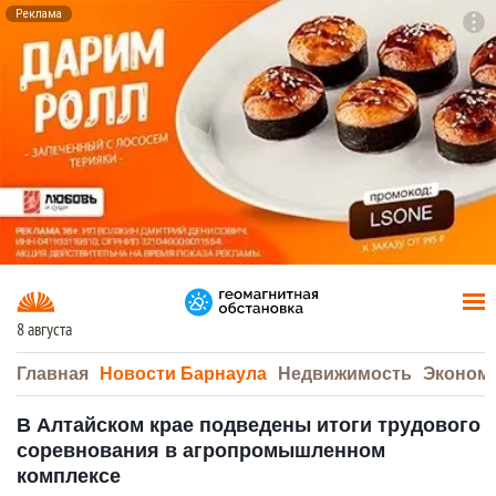
Реклама
To
F7
8 августа
Главная
Новости Барнаула
Недвижимость
Эконом
В Алтайском крае подведены итоги трудового
соревнования в агропромышленном
комплексе