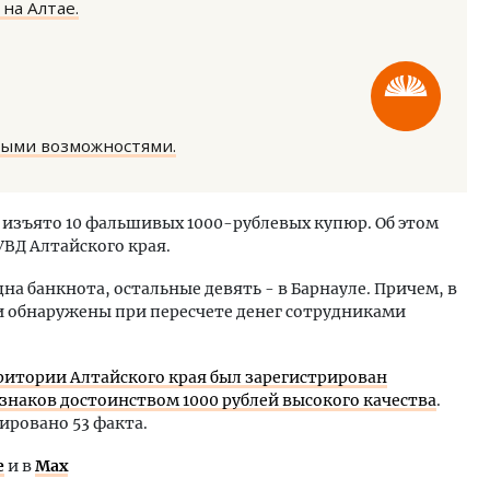
на Алтае.
ными возможностями.
ость архитектурных идей.
Ищем новые берега. Ген
еральный директор компании
«Жилищной инициативы»
о изъято 10 фальшивых 1000-рублевых купюр. Об этом
 — об эстетике городов,
Гатилов — о том, как де
УВД Алтайского края.
дах в фасадах и развитии рынка
оставаться на плаву, ког
штормит
ОИТЕЛЬСТВО
на банкнота, остальные девять - в Барнауле. Причем, в
СТРОИТЕЛЬСТВО
и обнаружены при пересчете денег сотрудниками
рритории Алтайского края был зарегистрирован
знаков достоинством 1000 рублей высокого качества
.
ировано 53 факта.
е
и в
Max