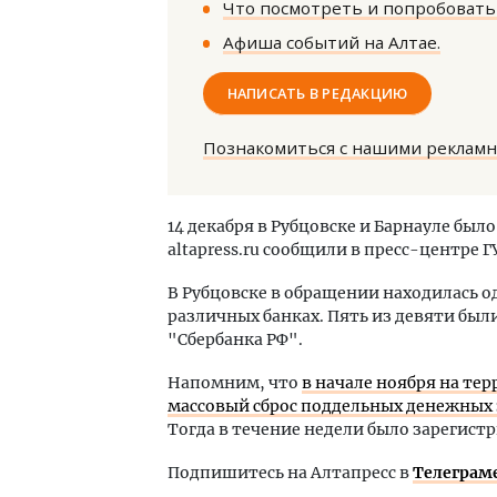
Что посмотреть и попробовать 
Афиша событий на Алтае.
НАПИСАТЬ В РЕДАКЦИЮ
Познакомиться с нашими реклам
Смел
Ген
14 декабря в Рубцовске и Барнауле был
ЗИАС
altapress.ru сообщили в пресс-центре Г
трен
СТР
В Рубцовске в обращении находилась од
различных банках. Пять из девяти был
"Сбербанка РФ".
Напомним, что
в начале ноября на те
массовый сброс поддельных денежных 
Тогда в течение недели было зарегистр
Подпишитесь на Алтапресс в
Телеграм