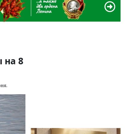
 на 8
юня.