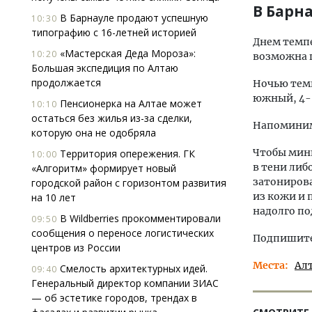
В Барн
В Барнауле продают успешную
10:30
типографию с 16-летней историей
Днем темпе
«Мастерская Деда Мороза»:
10:20
возможна г
Большая экспедиция по Алтаю
продолжается
Ночью темп
южный, 4-9
Пенсионерка на Алтае может
10:10
остаться без жилья из-за сделки,
Напоминим
которую она не одобряла
Чтобы мини
Территория опережения. ГК
10:00
в тени либ
«Алгоритм» формирует новый
затонирова
городской район с горизонтом развития
из кожи и 
на 10 лет
надолго п
В Wildberries прокомментировали
09:50
сообщения о переносе логистических
Подпишитес
центров из России
Места
Ал
Смелость архитектурных идей.
09:40
Генеральный директор компании ЗИАС
— об эстетике городов, трендах в