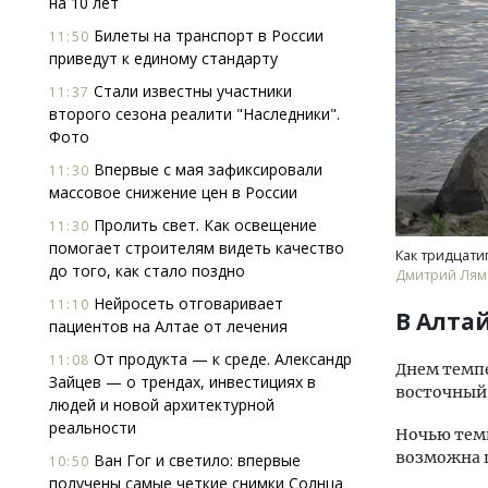
на 10 лет
Билеты на транспорт в России
11:50
приведут к единому стандарту
Стали известны участники
11:37
второго сезона реалити "Наследники".
Фото
Впервые с мая зафиксировали
11:30
Двухуровневые номера и вид на горы.
Смел
массовое снижение цен в России
Каким будет новый апарт-отель
Ген
Пролить свет. Как освещение
11:30
«Белкур» в Белокурихе
ЗИАС
помогает строи­телям видеть качество
трен
Как тридцати
до того, как стало поздно
Дмитрий Лям
ДОМА И КВАРТИРЫ
СТР
Нейросеть отговаривает
11:10
В Алта
пациентов на Алтае от лечения
От продукта — к среде. Александр
11:08
Днем темпе
Зайцев — о трендах, инвестициях в
восточный,
людей и новой архитектурной
реальности
Ночью темп
возможна г
Ван Гог и светило: впервые
10:50
получены самые четкие снимки Солнца