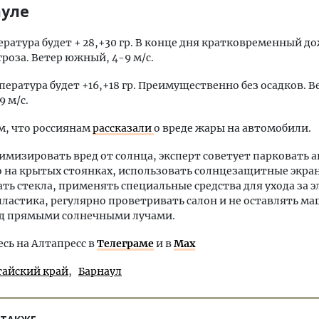
ауле
ратура будет + 28,+30 гр. В конце дня кратковременный до
роза. Ветер южный, 4-9 м/с.
ература будет +16,+18 гр. Преимущественно без осадков. В
 м/с.
, что россиянам
рассказали
о вреде жары на автомобили.
мизировать вред от солнца, эксперт советует парковать 
о на крытых стоянках, использовать солнцезащитные экра
ть стекла, применять специальные средства для ухода за 
пластика, регулярно проветривать салон и не оставлять м
од прямыми солнечными лучами.
ь на Алтапресс в
Телеграме
и в
Max
тайский край
Барнаул