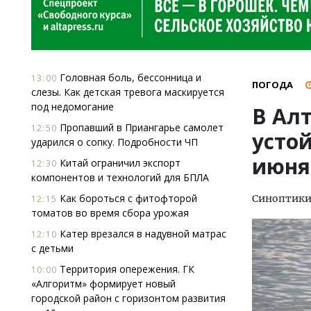
Головная боль, бессонница и
13:00
ПОГОДА
слезы. Как детская тревога маскируется
под недомогание
В Ал
Пропавший в Приангарье самолет
12:50
устой
ударился о сопку. Подробности ЧП
июня
Китай ограничил экспорт
12:30
компонентов и технологий для БПЛА
Как бороться с фитофторой
Синоптики 
12:15
томатов во время сбора урожая
Катер врезался в надувной матрас
12:10
с детьми
Территория опережения. ГК
10:00
«Алгоритм» формирует новый
городской район с горизонтом развития