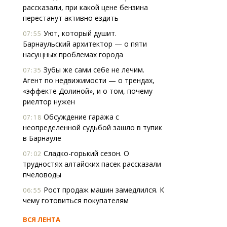
рассказали, при какой цене бензина
перестанут активно ездить
Уют, который душит.
07:55
Барнаульский архитектор — о пяти
насущных проблемах города
Зубы же сами себе не лечим.
07:35
Агент по недвижимости — о трендах,
«эффекте Долиной», и о том, почему
риелтор нужен
Обсуждение гаража с
07:18
неопределенной судьбой зашло в тупик
в Барнауле
Сладко-горький сезон. О
07:02
трудностях алтайских пасек рассказали
пчеловоды
Рост продаж машин замедлился. К
06:55
чему готовиться покупателям
ВСЯ ЛЕНТА