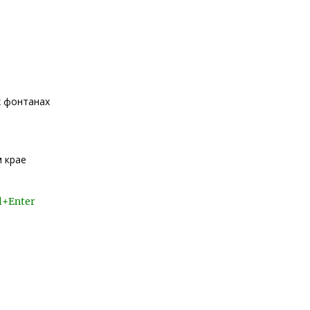
х фонтанах
 крае
l+Enter