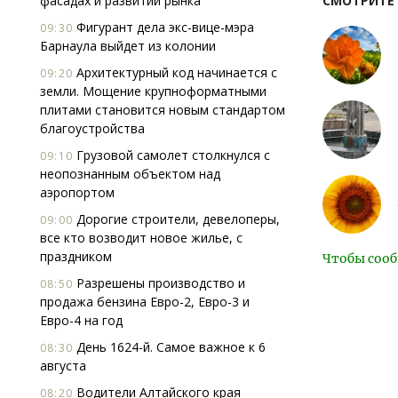
фасадах и развитии рынка
СМОТРИТЕ
Фигурант дела экс-вице-мэра
09:30
Барнаула выйдет из колонии
Архитектурный код начинается с
09:20
земли. Мощение крупноформатными
плитами становится новым стандартом
благоустройства
Грузовой самолет столкнулся с
09:10
неопознанным объектом над
аэропортом
Дорогие строители, девелоперы,
09:00
все кто возводит новое жилье, с
праздником
Чтобы сооб
Разрешены производство и
08:50
продажа бензина Евро-2, Евро-3 и
Евро-4 на год
День 1624-й. Самое важное к 6
08:30
августа
Водители Алтайского края
08:20