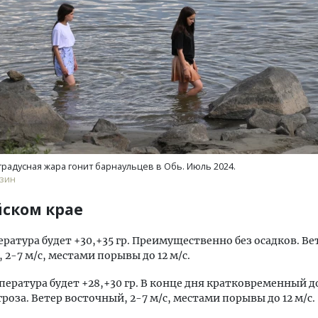
ость архитектурных идей.
Архитектурный код начин
еральный директор компании
земли. Мощение крупно
 — об эстетике городов,
плитами становится нов
дах в фасадах и развитии рынка
стандартом благоустрой
градусная жара гонит барнаульцев в Обь. Июль 2024.
зин
ОИТЕЛЬСТВО
СТРОИТЕЛЬСТВО
йском крае
ратура будет +30,+35 гр. Преимущественно без осадков. Ве
 2-7 м/с, местами порывы до 12 м/с.
ература будет +28,+30 гр. В конце дня кратковременный д
роза. Ветер восточный, 2-7 м/с, местами порывы до 12 м/с.