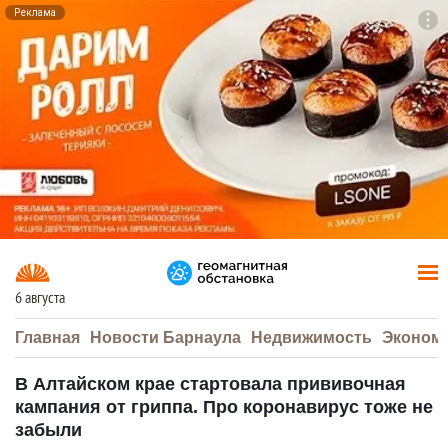
Реклама
To
F7
6 августа
Главная
Новости Барнаула
Недвижимость
Эконом
В Алтайском крае стартовала прививочная
кампания от гриппа. Про коронавирус тоже не
забыли