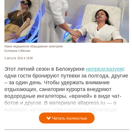
Новое медицинское оборудование санаториев
Екатерина Сибекина
6 августа 2026 в 18:00
Этот летний сезон в Белокурихе
непредсказуем
:
одни гости бронируют путевки за полгода, другие
– за один день. Чтобы удержать внимание
отдыхающих, санатории курорта внедряют
водородные ингаляторы, «врачей» в виде чат-
ботов и другое. В материале altapress.ru — о
новинках, которые появляются в здравницах.
Читать полностью