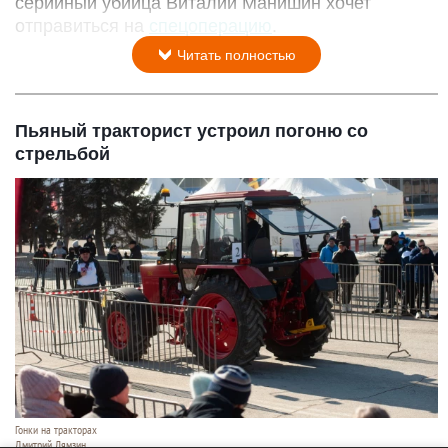
серийный убийца Виталий Манишин хочет
отправиться на
спецоперацию
.
Читать полностью
Пьяный тракторист устроил погоню со
стрельбой
Гонки на тракторах
Дмитрий Лямзин