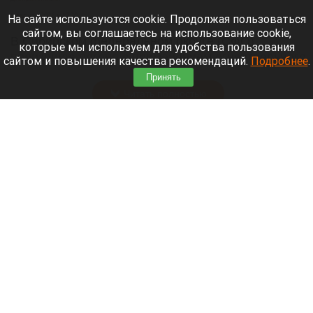
6 августа 2026 в 17:20
На сайте используются cookie. Продолжая пользоваться
сайтом, вы соглашаетесь на использование cookie,
В Сибирском федеральном округе (СФО)
которые мы используем для удобства пользования
произошла погоня с применением огнестрельного
сайтом и повышения качества рекомендаций.
Подробнее
.
оружия.
Принять
Читать полностью
Жителю Славгорода назначили пенсию после
перерасчета стажа, полученного в одной из
стран СНГ