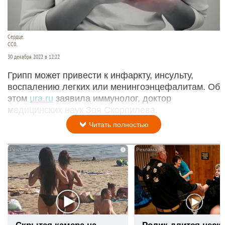
Сердце.
СС0.
30 декабря 2022 в 12:22
Грипп может привести к инфаркту, инсульту,
воспалению легких или менингоэнцефалитам. Об
этом
ura.ru
заявила иммунолог, доктор
медицинских наук Зоя Скорпилева.
Читать полностью
i