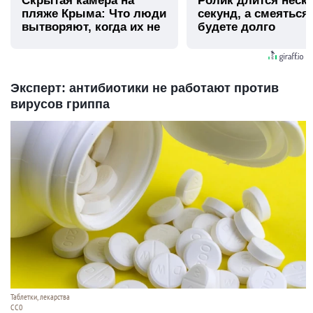
Скрытая камера на
Ролик длится неск
пляже Крыма: Что люди
секунд, а смеяться
вытворяют, когда их не
будете долго
видят...
Эксперт: антибиотики не работают против
вирусов гриппа
Таблетки, лекарства
СС0