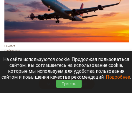
Самолет.
shedevrum.ai
6 августа 2026 в 09:10
На сайте используются cookie. Продолжая пользоваться
сайтом, вы соглашаетесь на использование cookie,
Грузовой самолет компании DHL столкнулся с
которые мы используем для удобства пользования
неизвестным объектом.
сайтом и повышения качества рекомендаций.
Подробнее
.
Читать полностью
Принять
Фигурант дела экс-вице-мэра Барнаула
выйдет из колонии