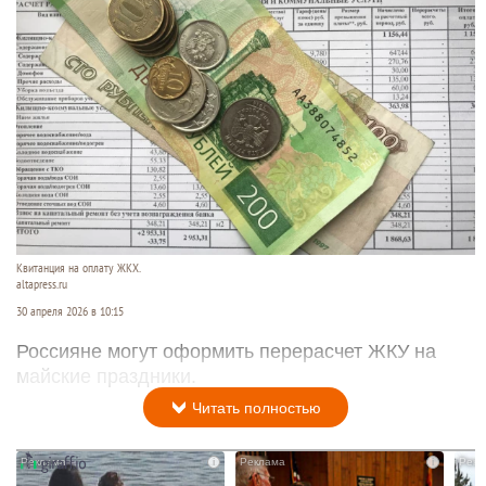
Квитанция на оплату ЖКХ.
altapress.ru
30 апреля 2026 в 10:15
Россияне могут оформить перерасчет ЖКУ на
майские праздники.
Читать полностью
i
i