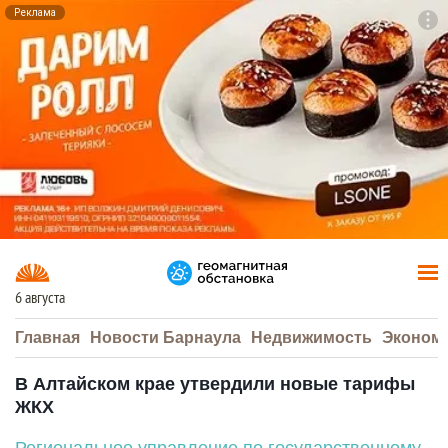
Реклама
To
F7
6 августа
Главная
Новости Барнаула
Недвижимость
Эконом
В Алтайском крае утвердили новые тарифы
ЖКХ
Региональное управление по государственному