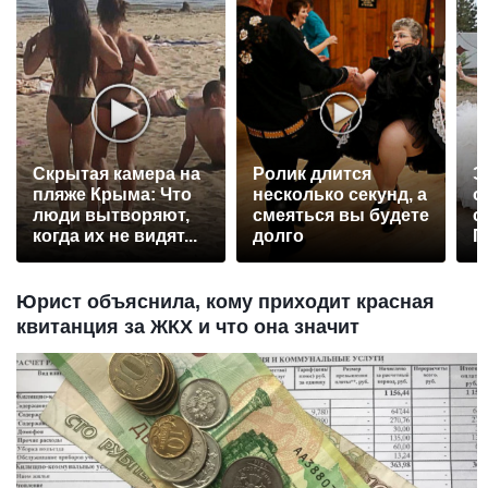
Скрытая камера на
Ролик длится
Э
пляже Крыма: Что
несколько секунд, а
о
люди вытворяют,
смеяться вы будете
с
когда их не видят...
долго
П
р
Юрист объяснила, кому приходит красная
квитанция за ЖКХ и что она значит