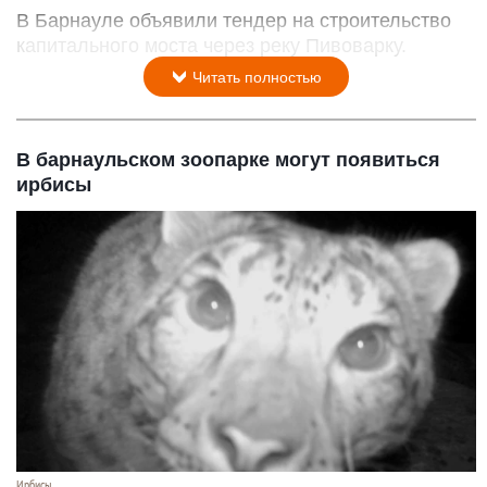
В Барнауле объявили тендер на строительство
капитального моста через реку Пивоварку.
Читать полностью
В барнаульском зоопарке могут появиться
ирбисы
Ирбисы.