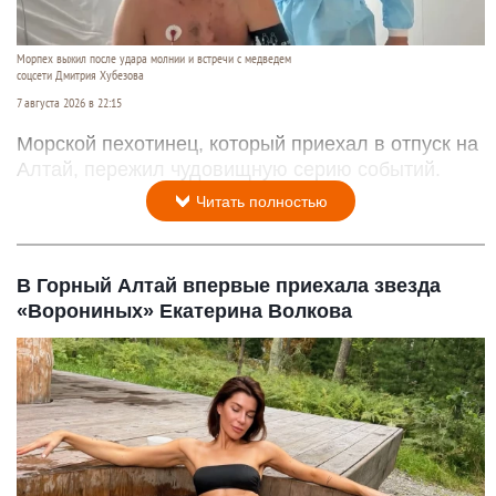
Морпех выжил после удара молнии и встречи с медведем
соцсети Дмитрия Хубезова
7 августа 2026 в 22:15
Морской пехотинец, который приехал в отпуск на
Алтай, пережил чудовищную серию событий.
Читать полностью
В Горный Алтай впервые приехала звезда
«Ворониных» Екатерина Волкова