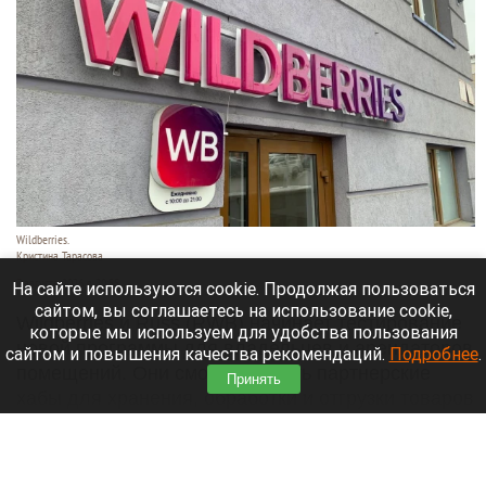
Wildberries.
Кристина Тарасова
7 августа 2026 в 20:55
На сайте используются cookie. Продолжая пользоваться
сайтом, вы соглашаетесь на использование cookie,
Wildberries и Russ (RWB) начинает тестирование
которые мы используем для удобства пользования
новой программы для владельцев и арендаторов
сайтом и повышения качества рекомендаций.
Подробнее
.
помещений. Они смогут открыть партнерские
Принять
хабы для хранения, обработки и отгрузки товаров
продавцов.
Читать полностью