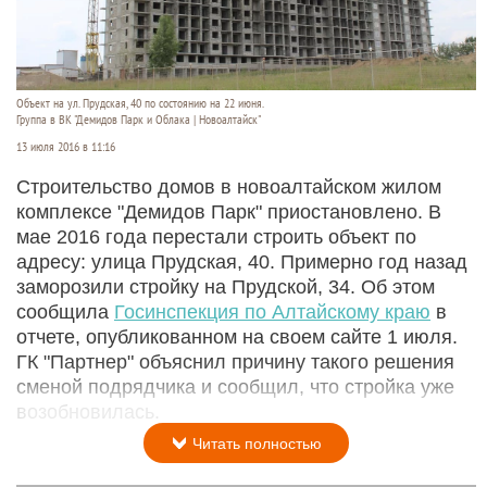
Объект на ул. Прудская, 40 по состоянию на 22 июня.
Группа в ВК "Демидов Парк и Облака | Новоалтайск"
13 июля 2016 в 11:16
Строительство домов в новоалтайском жилом
комплексе "Демидов Парк" приостановлено. В
мае 2016 года перестали строить объект по
адресу: улица Прудская, 40. Примерно год назад
заморозили стройку на Прудской, 34. Об этом
сообщила
Госинспекция по Алтайскому краю
в
отчете, опубликованном на своем сайте 1 июля.
ГК "Партнер" объяснил причину такого решения
сменой подрядчика и сообщил, что стройка уже
возобновилась.
Читать полностью