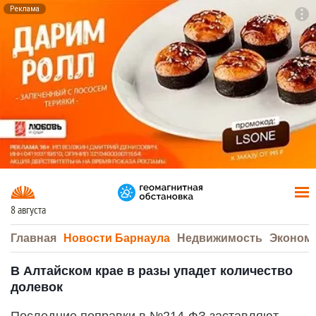
Реклама
To
F7
8 августа
Главная
Новости Барнаула
Недвижимость
Эконом
В Алтайском крае в разы упадет количество
долевок
Последние поправки в №214-ФЗ заставляют