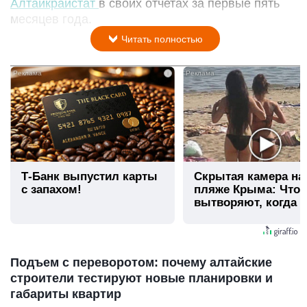
Алтайкрайстат
в своих отчетах за первые пять
месяцев года.
Читать полностью
i
Т-Банк выпустил карты
Скрытая камера на
с запахом!
пляже Крыма: Что
вытворяют, когда и
видят...
Подъем с переворотом: почему алтайские
строители тестируют новые планировки и
габариты квартир