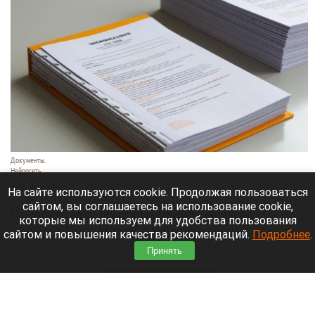
Документы.
Нейросеть
7 августа 2026 в 20:35
На сайте используются cookie. Продолжая пользоваться
сайтом, вы соглашаетесь на использование cookie,
Председатель партии «Родина» Алексей
которые мы используем для удобства пользования
Журавлев обратился в Верховный суд с иском об
сайтом и повышения качества рекомендаций.
Подробнее
.
отмене регистрации федерального списка
Принять
«Яблока» на выборах в Госдуму.
Читать полностью