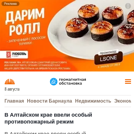
Реклама
To
F7
8 августа
Главная
Новости Барнаула
Недвижимость
Эконом
В Алтайском крае ввели особый
противопожарный режим
В Алтайском крае ввели особый