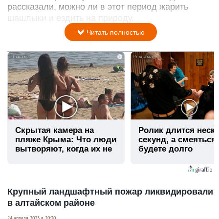
рассказали, можно ли в этот период жарить
шашлыки и ездить на природу.
Читать полностью
i
Скрытая камера на
Ролик длится неск
пляже Крыма: Что люди
секунд, а смеяться
вытворяют, когда их не
будете долго
видят...
Крупный ландшафтный пожар ликвидировали
в алтайском районе
24 апреля 2023 в 20:30