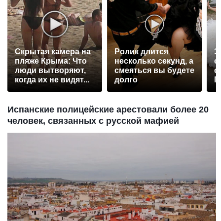
Скрытая камера на
Ролик длится
Э
пляже Крыма: Что
несколько секунд, а
о
люди вытворяют,
смеяться вы будете
с
когда их не видят...
долго
П
р
Испанские полицейские арестовали более 20
человек, связанных с русской мафией