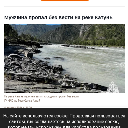
Мужчина пропал без вести на реке Катунь
На реке Катунь мужчина выпал из лодки и пропал без вести
ГУ МЧС по Республике Алтай
6 августа 2026 в 21:00
На сайте используются cookie. Продолжая пользоваться
На реке Катунь в Усть-Коксинском районе
сайтом, вы соглашаетесь на использование cookie,
Республики Алтай 5 августа мужчина выпал из
которые мы используем для удобства пользования