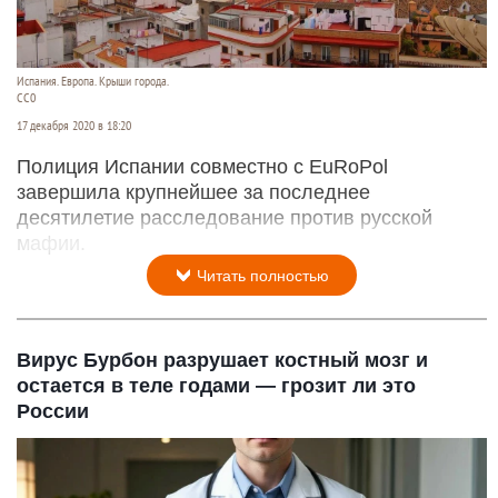
Испания. Европа. Крыши города.
СС0
17 декабря 2020 в 18:20
Полиция Испании совместно с EuRoPol
завершила крупнейшее за последнее
десятилетие расследование против русской
мафии.
Читать полностью
Вирус Бурбон разрушает костный мозг и
остается в теле годами — грозит ли это
России