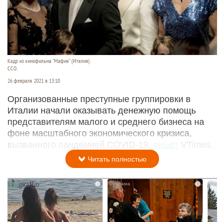
Кадр из кинофильма "Мафия" (Италия).
ССО.
26 февраля 2021 в 13:10
Организованные преступные группировки в
Италии начали оказывать денежную помощь
представителям малого и среднего бизнеса на
фоне масштабного экономического кризиса,
вызванного пандемией COVID-19,
пишет
VTimes.
Читать полностью
i
i