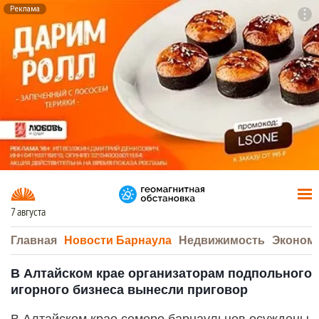
Реклама
To
F7
7 августа
Главная
Новости Барнаула
Недвижимость
Эконом
В Алтайском крае организаторам подпольного
игорного бизнеса вынесли приговор
В Алтайском крае семеро барнаульцев осуждены