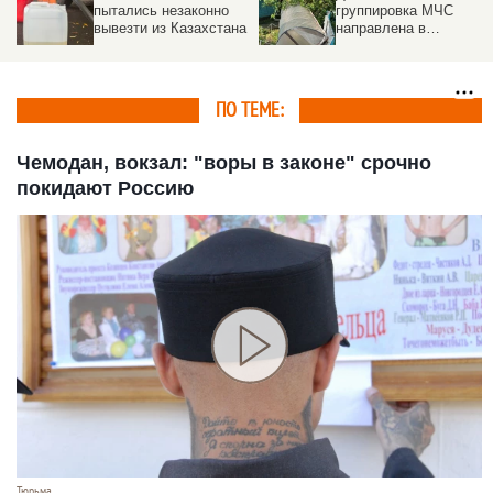
пытались незаконно
группировка МЧС
вывезти из Казахстана
направлена в
пострадавшие от
урагана районы на
Алтае
ПО ТЕМЕ:
Чемодан, вокзал: "воры в законе" срочно
покидают Россию
Тюрьма.