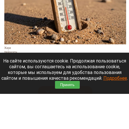
Жара
Нейросети
8 августа 2026 в 18:05
На сайте используются cookie. Продолжая пользоваться
сайтом, вы соглашаетесь на использование cookie,
Синоптики предупреждают, что с 9 по 13 августа
которые мы используем для удобства пользования
Алтайский край местами накроет аномальный
сайтом и повышения качества рекомендаций.
Подробнее
.
зной.
Принять
Читать полностью
Штукатурка с потолка едва не рухнула на
жительницу барнаульской многоэтажки.
Жалобы на УК