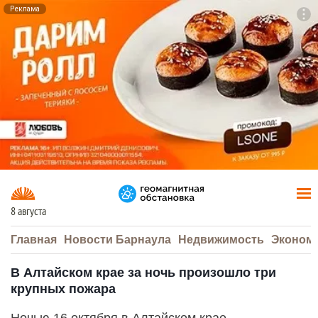
Реклама
To
F7
8 августа
Главная
Новости Барнаула
Недвижимость
Эконом
В Алтайском крае за ночь произошло три
крупных пожара
Ночью 16 октября в Алтайском крае