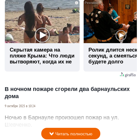
i
Скрытая камера на
Ролик длится неск
пляже Крыма: Что люди
секунд, а смеяться
вытворяют, когда их не
будете долго
видят...
В ночном пожаре сгорели два барнаульских
дома
9 октября 2025 в 10:24
Ночью в Барнауле произошел пожар на ул.
Шевченко.
Читать полностью