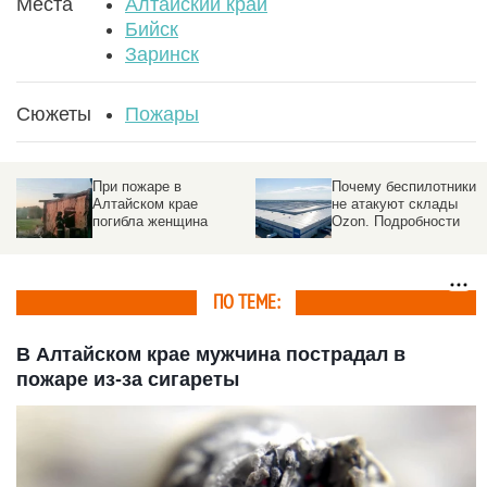
Места
Алтайский край
Бийск
Заринск
Сюжеты
Пожары
При пожаре в
Почему беспилотники
Алтайском крае
не атакуют склады
погибла женщина
Ozon. Подробности
ПО ТЕМЕ:
В Алтайском крае мужчина пострадал в
пожаре из-за сигареты