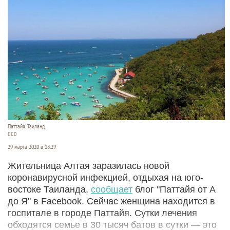
Паттайя. Таиланд.
СС0
29 марта 2020 в 18:29
Жительница Алтая заразилась новой
коронавирусной инфекцией, отдыхая на юго-
востоке Таиланда,
сообщает
блог "Паттайя от А
до Я" в Facebook. Сейчас женщина находится в
госпитале в городе Паттайя. Сутки лечения
обходятся семье в 30 тысяч батов в сутки — это