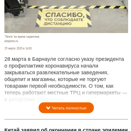
"Лента" во время карантина.
altapress.ru
29 марта 2020 в 16:01
28 марта в Барнауле согласно указу президента
о профилактике коронавируса начали
закрываться развлекательные заведения,
общепит и магазины, которые не торгуют
товарами первой необходимости. О том, как
теперь работают местные ТРЦ и гипермаркеты —
в репортаже
altapress.ru
.
Читать полностью
Китай заявил об окончании в стране эпидемии