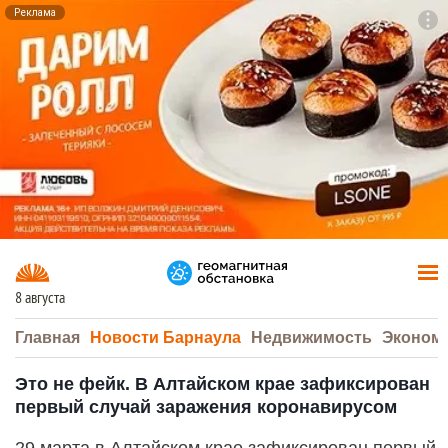
Реклама
To
F7
8 августа
Главная
Новости Барнаула
Недвижимость
Эконом
Это не фейк. В Алтайском крае зафиксирован
первый случай заражения коронавирусом
29 марта в Алтайском крае зафиксирован первый