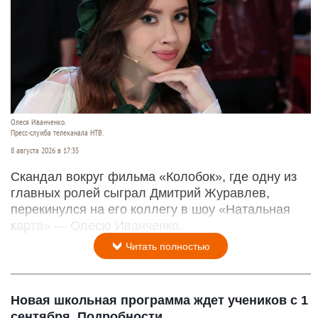
Олеся Иванченко.
Пресс-служба телеканала НТВ.
8 августа 2026 в 17:35
Скандал вокруг фильма «Колобок», где одну из
главных ролей сыграл Дмитрий Журавлев,
перекинулся на его коллегу в шоу «Натальная
карта» — Олесю Иванченко.
Читать полностью
Новая школьная программа ждет учеников с 1
сентября. Подробности