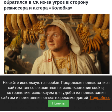
обратился в СК из-за угроз в сторону
режиссера и актера «Колобка»
Кадр из фильма «Последний богатырь. Колобок».
Кинопоиск
На сайте используются cookie. Продолжая пользоваться
сайтом, вы соглашаетесь на использование cookie,
8 августа 2026 в 11:35
которые мы используем для удобства пользования
Пару дней назад, 6 августа, на большие экраны в
сайтом и повышения качества рекомендаций.
Подробнее
.
России вышло новое прочтение народной сказки
Принять
— фильм «Последний богатырь. Колобок» (6+).