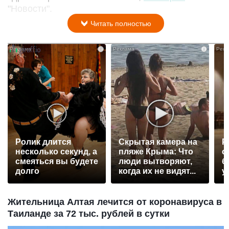
"Новости".
Читать полностью
i
i
Ролик длится
Скрытая камера на
Р
несколько секунд, а
пляже Крыма: Что
с
смеяться вы будете
люди вытворяют,
б
долго
когда их не видят...
у
Жительница Алтая лечится от коронавируса в
Таиланде за 72 тыс. рублей в сутки