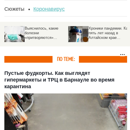
Сюжеты
Коронавирус
Хроники пандемии. Как
Разведданные: утечка
пять лет назад в
COVID-19 произошла в
Алтайском крае
китайской лаборатории
«знакомились» с
коронавирусом,
строили госпитали и
бунтовали против
ПО ТЕМЕ:
масок
Пустые фудкорты. Как выглядят
гипермаркеты и ТРЦ в Барнауле во время
карантина