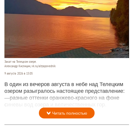
Закат на Телецком озере.
Александр Кислицин, vk.ru/altzapovednik
9 августа 2026 в 15:05
В один из вечеров августа в небе над Телецким
озером разыгралось настоящее представление:
—разные оттенки оранжево-красного на фоне
синевы вод озера и величественных гор.
Читать полностью