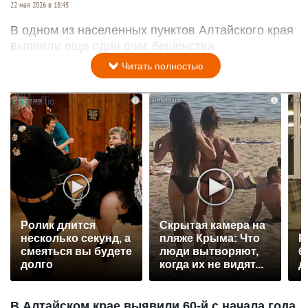
22 мая 2026 в 18:45
В одном из населенных пунктов Алтайского края
выявили еще один очаг бешенства.
Читать полностью
i
i
Ролик длится
Скрытая камера на
несколько секунд, а
пляже Крыма: Что
Р
смеяться вы будете
люди вытворяют,
б
долго
когда их не видят...
д
В Алтайском крае выявили 60-й с начала года