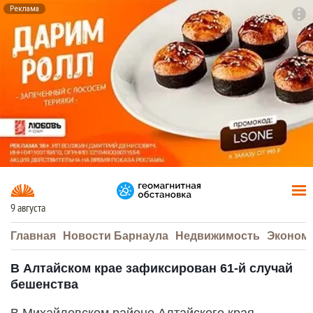
Реклама
To
F7
9 августа
Главная
Новости Барнаула
Недвижимость
Эконом
В Алтайском крае зафиксирован 61-й случай
бешенства
В Михайловском районе Алтайского края