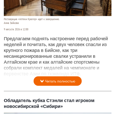
Реставрация «Аптеки Крюгер» идет к завершению.
Анна Зайкова
9 августа 2026 в 12:00
Предлагаем поднять настроение перед рабочей
неделей и почитать, как двух человек спасли из
крупного пожара в Бийске, как три
несанкционированные свалки устранили в
Алтайском крае и как алтайские спортсмены
собрали комплект медалей на чемпионате и
первенстве Азии по тхэквондо ИТФ.
Читать полностью
Обладатель кубка Стэнли стал игроком
новосибирской «Сибири»