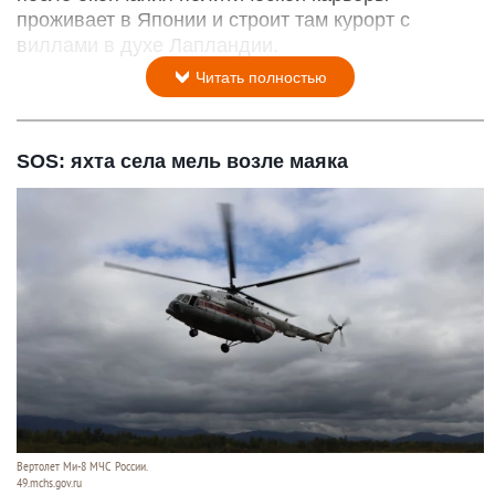
проживает в Японии и строит там курорт с
виллами в духе Лапландии.
Читать полностью
SOS: яхта села мель возле маяка
Вертолет Ми-8 МЧС России.
49.mchs.gov.ru