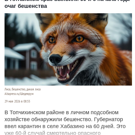
очаг бешенства
Лиса, бешенство, дикая лиса
Altapress.ru/Шедеврум
29 мая 2026 в 08:55
В Топчихинском районе в личном подсобном
хозяйстве обнаружили бешенство. Губернатор
ввел карантин в селе Хабазино на 60 дней. Это
уже 60-й случай смертельно опасного