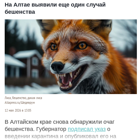
На Алтае выявили еще один случай
бешенства
Лиса, бешенство, дикая лиса
Altapress.ru/Шедеврум
12 мая 2026 в 13:05
В Алтайском крае снова обнаружили очаг
бешенства. Губернатор
подписал указ
о
введении карантина и опубликовал его на