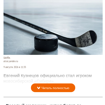
Шайба.
alice.yandex.ru
9 августа 2026 в 11:35
Евгений Кузнецов официально стал игроком
новосибирской «Сибири».
Читать полностью