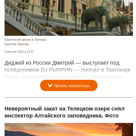
Королевский дворец в Таиланде.
Кристина Тарасова
9 августа 2026 в 15:35
Диджей из России Дмитрий — выступает под
псевдонимом DJ FЫRРИN — пропал в Таиланде
после возникновения проблем с документами.
Читать полностью
Невероятный закат на Телецком озере снял
инспектор Алтайского заповедника. Фото