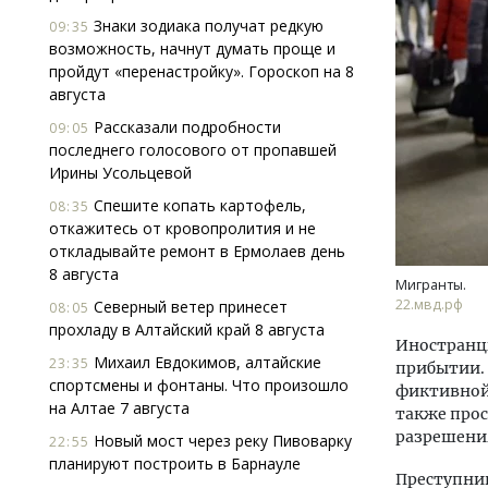
Знаки зодиака получат редкую
09:35
возможность, начнут думать проще и
пройдут «перенастройку». Гороскоп на 8
августа
Рассказали подробности
09:05
последнего голосового от пропавшей
Ирины Усольцевой
Ище
Спешите копать картофель,
«Жи
08:35
откажитесь от кровопролития и не
Гати
откладывайте ремонт в Ермолаев день
оста
8 августа
што
Мигранты.
СТР
22.мвд.рф
Северный ветер принесет
08:05
прохладу в Алтайский край 8 августа
Иностранцы
Михаил Евдокимов, алтайские
23:35
прибытии. 
спортсмены и фонтаны. Что произошло
фиктивной
на Алтае 7 августа
также про
разрешени
Новый мост через реку Пивоварку
22:55
планируют построить в Барнауле
Преступник