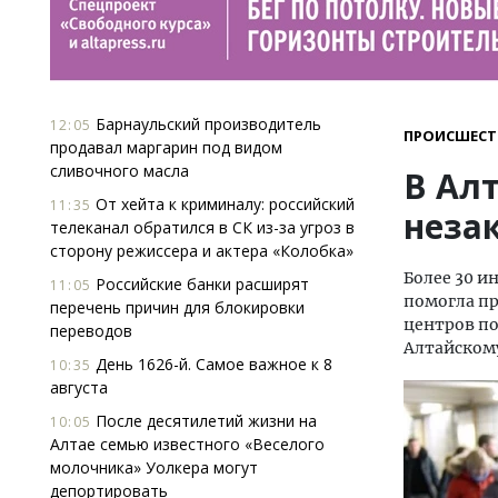
Барнаульский производитель
12:05
ПРОИСШЕСТ
продавал маргарин под видом
сливочного масла
В Ал
От хейта к криминалу: российский
11:35
неза
телеканал обратился в СК из-за угроз в
сторону режиссера и актера «Колобка»
Более 30 и
Российские банки расширят
11:05
помогла пр
перечень причин для блокировки
центров по
переводов
Алтайском
День 1626-й. Самое важное к 8
10:35
августа
После десятилетий жизни на
10:05
Алтае семью известного «Веселого
молочника» Уолкера могут
депортировать