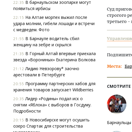
В барнаульском зоопарке могут
22:35
появиться ирбисы
Суд пригов
строгого р
На Алтае морпех выжил после
22:15
третьего - 
удара молнии, гибели лошади и встречи
с медведем. Фото
В Барнауле водитель сбил
Управление
21:55
женщину на зебре и скрылся
В Горный Алтай впервые приехала
21:35
Подпишитес
звезда «Ворониных» Екатерина Волкова
Места
Ба
Лидию Невзорову* заочно
21:12
арестовали в Петербурге
Программу партнерских хабов для
20:55
СМОТРИТЕ
хранения товаров запускает Wildberries
Лидер «Родины» подал иск о
20:35
снятии «Яблока» с выборов в Госдуму.
Подробности
В Новосибирске могут осушить
20:15
Барнаульцы 
озеро Спартак для строительства