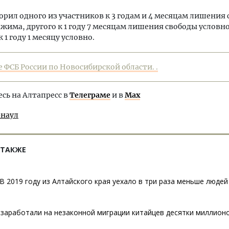
орил одного из участников к 3 годам и 4 месяцам лишения
ежима, другого к 1 году 7 месяцам лишения свободы условно
к 1 году 1 месяцу условно.
 ФСБ России по Новосибирской области. .
ь на Алтапресс в
Телеграме
и в
Max
рнаул
 ТАКЖЕ
В 2019 году из Алтайского края уехало в три раза меньше людей
заработали на незаконной миграции китайцев десятки миллион