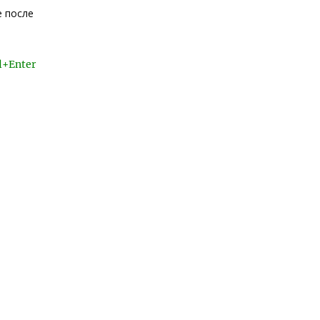
е после
l+Enter