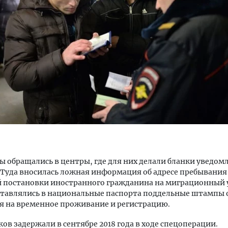
м новые берега. Гендиректор
Архитектурный код начин
лищной инициативы» Юрий
земли. Мощение крупно
лов — о том, как девелоперу
плитами становится нов
ваться на плаву, когда рынок
стандартом благоустрой
рмит
СТРОИТЕЛЬСТВО
ОИТЕЛЬСТВО
 обращались в центры, где для них делали бланки уведом
Туда вносилась ложная информация об адресе пребывания
 постановки иностранного гражданина на миграционный у
ставлялись в национальные паспорта поддельные штампы 
я на временное проживание и регистрацию.
ов задержали в сентябре 2018 года в ходе спецоперации.