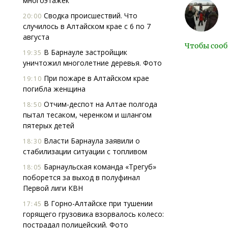
многоэтажек
Сводка происшествий. Что
20:00
случилось в Алтайском крае с 6 по 7
августа
Чтобы сооб
В Барнауле застройщик
19:35
уничтожил многолетние деревья. Фото
При пожаре в Алтайском крае
19:10
погибла женщина
Отчим-деспот на Алтае полгода
18:50
пытал тесаком, черенком и шлангом
пятерых детей
Власти Барнаула заявили о
18:30
стабилизации ситуации с топливом
Барнаульская команда «Трегуб»
18:05
поборется за выход в полуфинал
Первой лиги КВН
В Горно-Алтайске при тушении
17:45
горящего грузовика взорвалось колесо:
пострадал полицейский. Фото