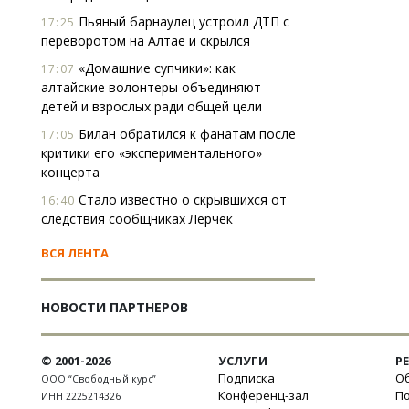
Пьяный барнаулец устроил ДТП с
17:25
переворотом на Алтае и скрылся
«Домашние супчики»: как
17:07
алтайские волонтеры объединяют
детей и взрослых ради общей цели
Билан обратился к фанатам после
17:05
критики его «экспериментального»
концерта
Стало известно о скрывшихся от
16:40
следствия сообщниках Лерчек
ВСЯ ЛЕНТА
НОВОСТИ ПАРТНЕРОВ
© 2001-2026
УСЛУГИ
Р
Подписка
Об
ООО “Свободный курс”
Конференц-зал
П
ИНН 2225214326