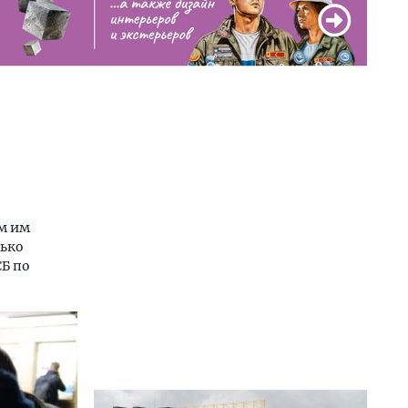
ом им
лько
Б по