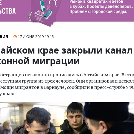
ВИЯ
17 ИЮНЯ 2019
19:15
тайском крае закрыли канал
конной миграции
ностранцев незаконно прописались в Алтайском крае. В эт
еступная группа из трех человек. Они организовали неско
мощи мигрантов в Барнауле, сообщили в пресс-службе УФС
у краю.