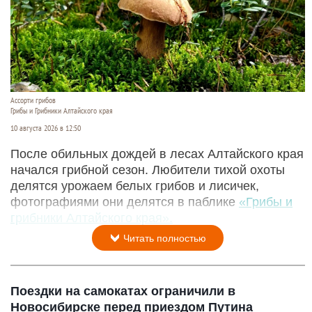
Ассорти грибов
Грибы и Грибники Алтайского края
10 августа 2026 в 12:50
После обильных дождей в лесах Алтайского края
начался грибной сезон. Любители тихой охоты
делятся урожаем белых грибов и лисичек,
фотографиями они делятся в паблике
«Грибы и
грибники Алтайского края».
Читать полностью
Поездки на самокатах ограничили в
Новосибирске перед приездом Путина