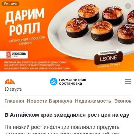
Реклама
To
F7
10 августа
Главная
Новости Барнаула
Недвижимость
Эконом
В Алтайском крае замедлился рост цен на еду
На низкий рост инфляции повлияли продукты
питания, в магазинах края увеличился объем