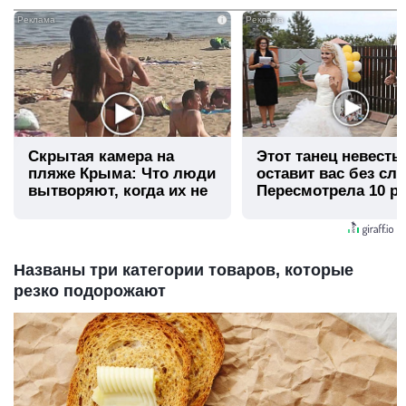
i
Скрытая камера на
Этот танец невесты
пляже Крыма: Что люди
оставит вас без сло
вытворяют, когда их не
Пересмотрела 10 ра
видят...
Названы три категории товаров, которые
резко подорожают