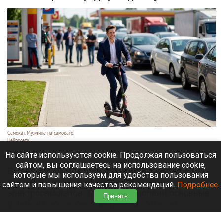
Самокат. Мужчина на самокате.
Нейросети
10 августа 2026 в 12:30
На сайте используются cookie. Продолжая пользоваться
сайтом, вы соглашаетесь на использование cookie,
В Новосибирске операторы кикшеринга ввели
которые мы используем для удобства пользования
ограничения на движение и парковку
сайтом и повышения качества рекомендаций.
Подробнее
.
электросамокатов. Под запрет попали основные
Принять
улицы на обоих берегах города. Об этом
сообщает «
КС
».