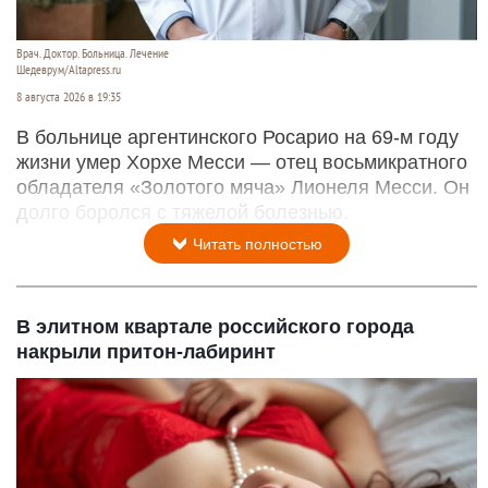
Врач. Доктор. Больница. Лечение
Шедеврум/Altapress.ru
8 августа 2026 в 19:35
В больнице аргентинского Росарио на 69-м году
жизни умер Хорхе Месси — отец восьмикратного
обладателя «Золотого мяча» Лионеля Месси. Он
долго боролся с тяжелой болезнью.
Читать полностью
В элитном квартале российского города
накрыли притон-лабиринт