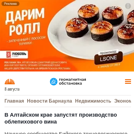
Реклама
To
F7
8 августа
Главная
Новости Барнаула
Недвижимость
Эконом
В Алтайском крае запустят производство
облепихового вина
Научное сообщество Бийского технологического