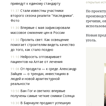
открытые ис
приведут к единому стандарту
Стали известны участники
11:37
По проекту
второго сезона реалити "Наследники".
производст
Фото
гречихи, о
использов
Впервые с мая зафиксировали
11:30
массовое снижение цен в России
Новая про
Пролить свет. Как освещение
11:30
уголь.
помогает строи­телям видеть качество
до того, как стало поздно
Нейросеть отговаривает
11:10
пациентов на Алтае от лечения
От продукта — к среде. Александр
11:08
Зайцев — о трендах, инвестициях в
людей и новой архитектурной
реальности
Ван Гог и светило: впервые
10:50
получены самые четкие снимки Солнца
В Барнауле продают успешную
10:30