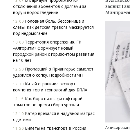
В Барнауле продолжаются
В Алтайско
13:07
отключения абонентов с долгами за
заявил 1 а
воду и водоотведение
Минпромэн
Головная боль, бессонница и
13:00
слезы. Как детская тревога маскируется
под недомогание
Территория опережения. ГК
10:00
«Алгоритм» формирует новый
городской район с горизонтом развития
на 10 лет
Пропавший в Приангарье самолет
12:50
ударился о сопку. Подробности ЧП
Китай ограничил экспорт
12:30
компонентов и технологий для БПЛА
Двухуровневые номера и вид на горы.
Архи
Как бороться с фитофторой
12:15
Каким будет новый апарт-отель
зем
томатов во время сбора урожая
«Белкур» в Белокурихе
пли
Катер врезался в надувной матрас
12:10
ста
с детьми
ДОМА И КВАРТИРЫ
СТР
Активированн
Билеты на транспорт в России
11:50