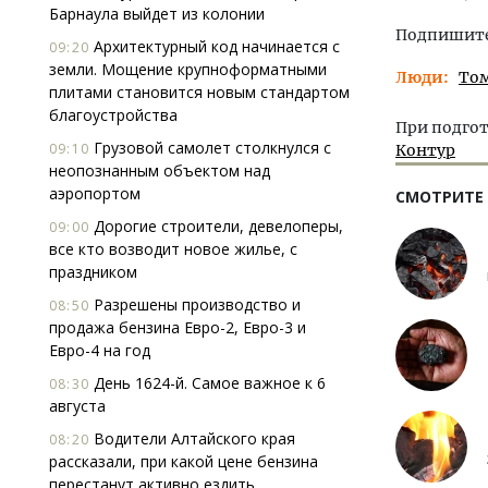
Барнаула выйдет из колонии
Подпишитес
Архитектурный код начинается с
09:20
земли. Мощение крупноформатными
Люди
Том
плитами становится новым стандартом
благоустройства
При подгот
Грузовой самолет столкнулся с
09:10
Контур
неопознанным объектом над
аэропортом
СМОТРИТЕ
Дорогие строители, девелоперы,
09:00
все кто возводит новое жилье, с
праздником
Разрешены производство и
08:50
продажа бензина Евро-2, Евро-3 и
Евро-4 на год
День 1624-й. Самое важное к 6
08:30
августа
Водители Алтайского края
08:20
рассказали, при какой цене бензина
перестанут активно ездить