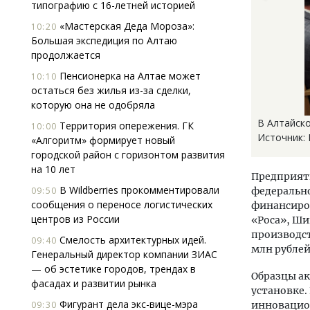
типографию с 16-летней историей
«Мастерская Деда Мороза»:
10:20
Большая экспедиция по Алтаю
продолжается
Пенсионерка на Алтае может
10:10
остаться без жилья из-за сделки,
которую она не одобряла
В Алтайск
Территория опережения. ГК
10:00
Источник:
«Алгоритм» формирует новый
городской район с горизонтом развития
на 10 лет
Предприяти
В Wildberries прокомментировали
09:50
федеральн
сообщения о переносе логистических
финансиров
центров из России
«Роса», Ши
производст
Смелость архитектурных идей.
09:40
млн рублей
Генеральный директор компании ЗИАС
— об эстетике городов, трендах в
Образцы а
фасадах и развитии рынка
установке.
Фигурант дела экс-вице-мэра
09:30
инновацио