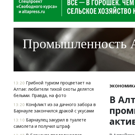
Промышленность 
Грибной туризм процветает на
13:20
ЭКОНОМИК
Алтае: любители тихой охоты делятся
белыми. Правда, на фото
В Ал
Конфликт из-за дачного забора в
13:20
пром
Барнауле закончился дракой с укусами
акти
Барнаулец закурил в туалете
13:10
самолета и получил штраф