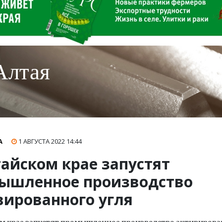
Алтая
А
1 АВГУСТА 2022
14:44
тайском крае запустят
ышленное производство
вированного угля