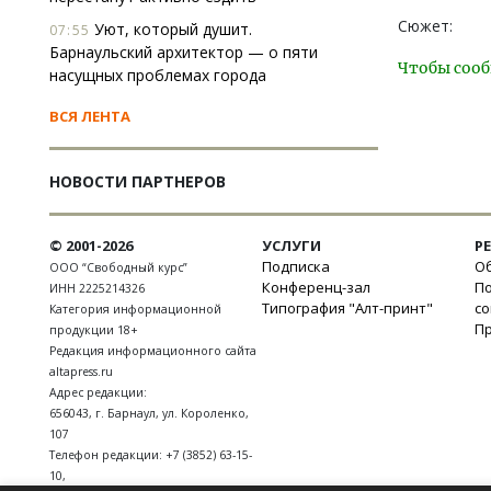
Сюжет:
Уют, который душит.
07:55
Барнаульский архитектор — о пяти
Чтобы сооб
насущных проблемах города
ВСЯ ЛЕНТА
НОВОСТИ ПАРТНЕРОВ
© 2001-2026
УСЛУГИ
Р
Подписка
Об
ООО “Свободный курс”
Конференц-зал
П
ИНН 2225214326
Типография "Алт-принт"
с
Категория информационной
П
продукции 18+
Редакция информационного сайта
altapress.ru
Адрес редакции:
656043
,
г. Барнаул
,
ул. Короленко,
107
Телефон редакции:
+7 (3852) 63-15-
10
,