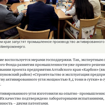
ом крае запустят промышленное производство активированного 
 Минпромэнерго.
е воспользуется мерами господдержки. Так, экспертным 
ого Фонда развития промышленности уже принято решени
ании проекта предприятия Алтайского края «Карбон» (вх
пуновский район) «Строительство и эксплуатация предпр
ву активированного угля мощностью 8,4 тонн в сутки» в с
.
ктивированного угля изготовили на опытно-промышленн
 Их качество подтверждено лабораторными испытаниями, 
нность – двумя патентами.