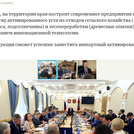
точники
, на территории края построят современное предприятия 
ву активированного угля из отходов сельского хохяйства (
вса, подсолнечника) и лесопереработки (древесные опилки)
анием инновационной технологии.
дукция сможет успешно заместить импортный активиров