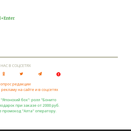
l+Enter
 НАС В СОЦСЕТЯХ
вопрос редакции
 рекламу на сайте и в соцсетях
 "Японский бох": ролл "Бонито
подарок при заказе от 2000 руб.
е промокод "Алта" оператору.