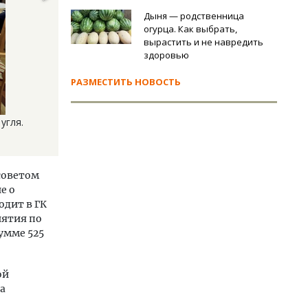
Дыня — родственница
огурца. Как выбрать,
вырастить и не навредить
здоровью
РАЗМЕСТИТЬ НОВОСТЬ
угля.
советом
е о
одит в ГК
иятия по
умме 525
ой
а