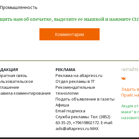
Промышленность
щить нам об опечатке, выделите ее мышкой и нажмите Ctr
Комментарии
ЕДАКЦИЯ
РЕКЛАМА
ЧИТАЙТЕ
ратная связь
Реклама на altapress.ru
ользовательское
Отдел рекламы в ТГ
оглашение
Рекомендательные
Задать 
равила комментирования
технологии
Прайс на
Подать объявление в газеты
Афиша
Акция от
Email подписка
маки" в 
Служба рекламы. Тел. (3852)
назовит
63-35-25, +79619802172. E-mail:
ads@altapress.ru
MAX