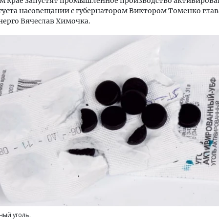
м крае запустят промышленное производство активирован
вгуста насовещании с губернатором Виктором Томенко глав
ерго Вячеслав Химочка.
тектурный код начинается с
Смелость архитектурных 
ли. Мощение крупноформатными
Генеральный директор к
тами становится новым
ЗИАС — об эстетике горо
ндартом благоустройства
трендах в фасадах и разв
ОИТЕЛЬСТВО
СТРОИТЕЛЬСТВО
ый уголь.