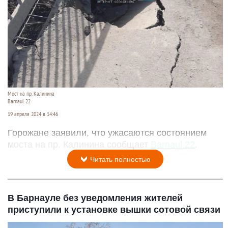
Мост на пр. Калинина
Barnaul 22
19 апреля 2024 в 14:46
Горожане заявили, что ужасаются состоянием
моста на пр. Калинина сообщает
Barnaul 22
.
Читать полностью
В Барнауле без уведомления жителей
приступили к установке вышки сотовой связи