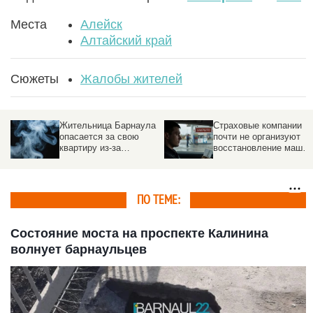
Места
Алейск
Алтайский край
Сюжеты
Жалобы жителей
Жительница Барнаула
Страховые компании
опасается за свою
почти не организуют
квартиру из-за
восстановление машин
соседей-курильщиков
по ОСАГО
ПО ТЕМЕ:
Состояние моста на проспекте Калинина
волнует барнаульцев