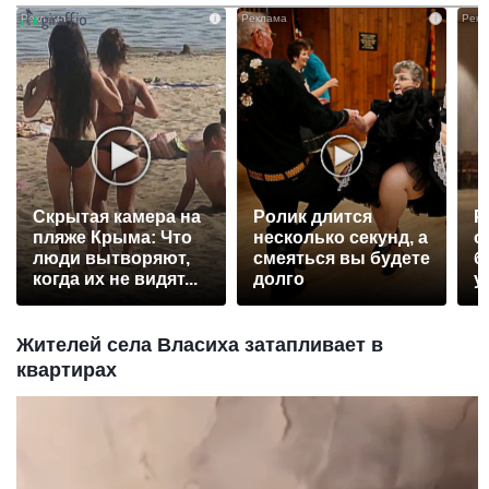
i
i
Скрытая камера на
Ролик длится
Р
пляже Крыма: Что
несколько секунд, а
с
люди вытворяют,
смеяться вы будете
б
когда их не видят...
долго
у
Жителей села Власиха затапливает в
квартирах