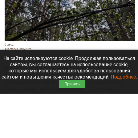
В лесу.
Анастасия Панченко
8 августа 2026 в 09:05
На сайте используются cookie. Продолжая пользоваться
сайтом, вы соглашаетесь на использование cookie,
Валентин Дегтерев, близкий друг главы семьи
которые мы используем для удобства пользования
Усольцевых, внезапно получил от них весточку.
сайтом и повышения качества рекомендаций.
Подробнее
.
Пропавшая в тайге Красноярского края семья
Принять
неожиданно дала о себе знать. Он раскрыл
дословное содержание короткого послания,
которое ему отправила Ирина Усольцева.
Читать полностью
Спешите копать картофель, откажитесь от