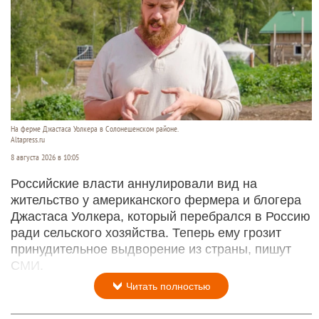
На ферме Джастаса Уолкера в Солонешенском районе.
Altapress.ru
8 августа 2026 в 10:05
Российские власти аннулировали вид на
жительство у американского фермера и блогера
Джастаса Уолкера, который перебрался в Россию
ради сельского хозяйства. Теперь ему грозит
принудительное выдворение из страны, пишут
СМИ.
Читать полностью