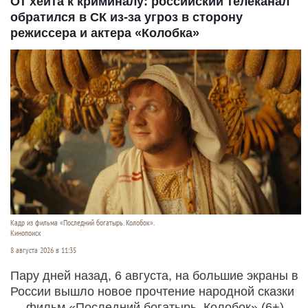
От хейта к криминалу: российский телеканал
обратился в СК из-за угроз в сторону
режиссера и актера «Колобка»
Кадр из фильма «Последний богатырь. Колобок».
Кинопоиск
8 августа 2026 в 11:35
Пару дней назад, 6 августа, на большие экраны в
России вышло новое прочтение народной сказки
— фильм «Последний богатырь. Колобок» (6+).