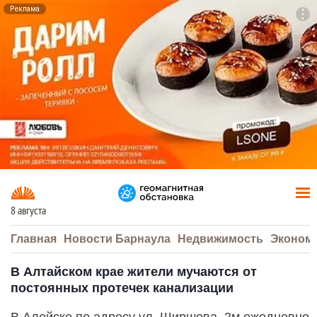
Реклама
To
F7
8 августа
Главная
Новости Барнаула
Недвижимость
Эконом
В Алтайском крае жители мучаются от
постоянных протечек канализации
В Алейске по адресу ул. Ширшова, 2м ежедневно