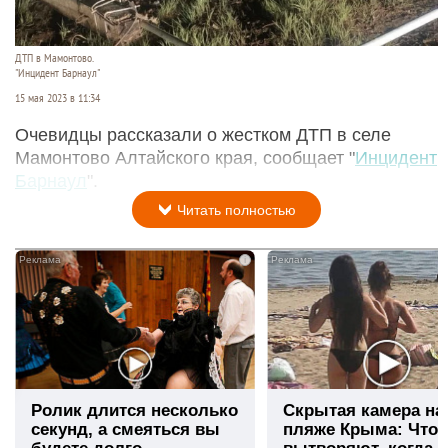
ДТП в Мамонтово.
"Инцидент Барнаул"
15 мая 2023 в 11:34
Очевидцы рассказали о жестком ДТП в селе
Мамонтово Алтайского края, сообщает "
Инцидент
Барнаул
".
Читать полностью
i
Ролик длится несколько
Скрытая камера на
секунд, а смеяться вы
пляже Крыма: Что