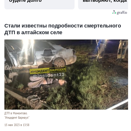
будете долго
вытворяют, когда и
видят...
Стали известны подробности смертельного
ДТП в алтайском селе
ДТП в Мамонтово.
"Инцидент Барнаул"
15 мая 2023 в 13:58