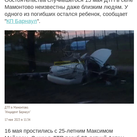
Мамонтово неизвестны даже близким людям. У
одного из погибших остался ребенок, сообщает
"
КП Барнаул
".
ДТП в Мамонтово.
"Инцидент Барнаул"
17 мая 2023 в 11:34
16 мая простились с 25-летним Максимом