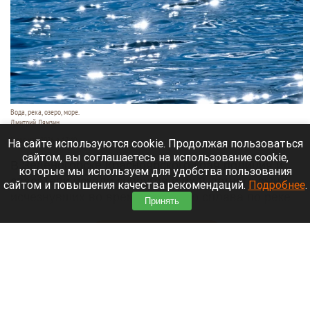
Вода, река, озеро, море.
Дмитрий Лямзин
9 августа 2026 в 17:40
На сайте используются cookie. Продолжая пользоваться
сайтом, вы соглашаетесь на использование cookie,
В Зеленогорске Красноярского края полиция и
которые мы используем для удобства пользования
спасатели искали супругов и их 8-летнего сына,
сайтом и повышения качества рекомендаций.
Подробнее
.
исчезнувших во время таежного сплава по реке
Принять
Кан.
Читать полностью
Более 1300 рейсов в Шанхае отменили из-за
тайфуна «Долфин»