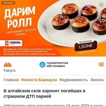
Реклама
To
F7
9 августа
Главная
Новости Барнаула
Недвижимость
Эконом
В алтайском селе хоронят погибших в
страшном ДТП парней
Обстоятельства случившегося 15 мая ДТП в селе