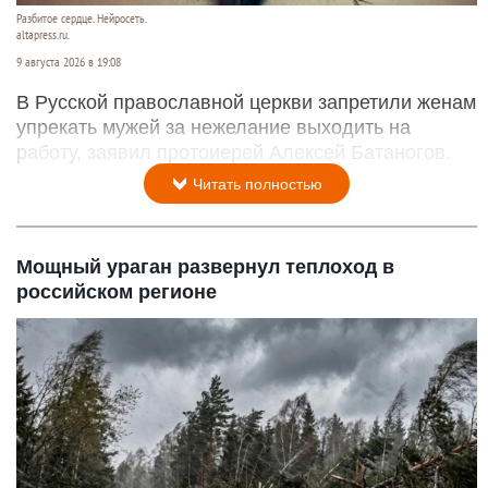
Разбитое сердце. Нейросеть.
altapress.ru.
9 августа 2026 в 19:08
В Русской православной церкви запретили женам
упрекать мужей за нежелание выходить на
работу, заявил протоиерей Алексей Батаногов.
Читать полностью
Мощный ураган развернул теплоход в
российском регионе