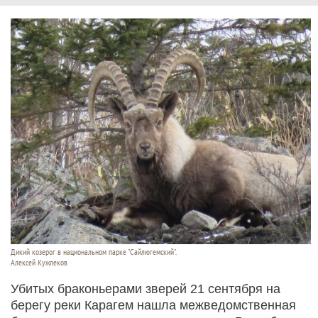
Дикий козерог в национальном парке "Сайлюгемский".
Алексей Кужлеков
Убитых браконьерами зверей 21 сентября на
берегу реки Карагем нашла межведомственная