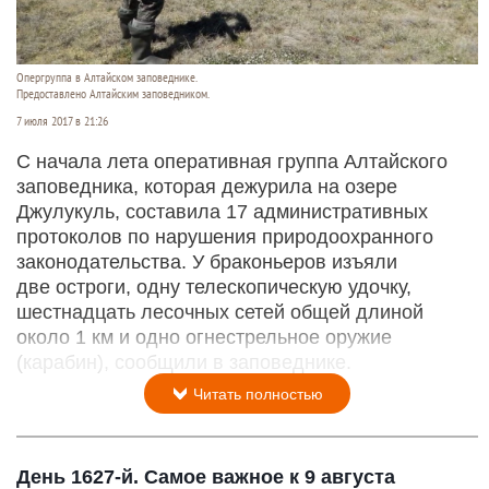
Опергруппа в Алтайском заповеднике.
Предоставлено Алтайским заповедником.
7 июля 2017 в 21:26
С начала лета оперативная группа Алтайского
заповедника, которая дежурила на озере
Джулукуль, составила 17 административных
протоколов по нарушения природоохранного
законодательства. У браконьеров изъяли
две остроги, одну телескопическую удочку,
шестнадцать лесочных сетей общей длиной
около 1 км и одно огнестрельное оружие
(карабин), сообщили в заповеднике.
Читать полностью
День 1627-й. Самое важное к 9 августа