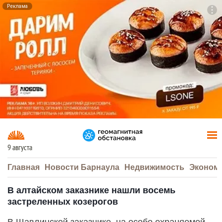
Реклама
To
F7
9 августа
Главная
Новости Барнаула
Недвижимость
Эконом
В алтайском заказнике нашли восемь
застреленных козерогов
В Шавлинской заказнике, на особо охраняемой