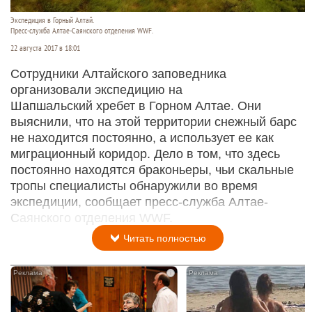
Экспедиция в Горный Алтай.
Пресс-служба Алтае-Саянского отделения WWF.
22 августа 2017 в 18:01
Сотрудники Алтайского заповедника
организовали экспедицию на
Шапшальский хребет в Горном Алтае. Они
выяснили, что на этой территории снежный барс
не находится постоянно, а использует ее как
миграционный коридор. Дело в том, что здесь
постоянно находятся браконьеры, чьи скальные
тропы специалисты обнаружили во время
экспедиции, сообщает пресс-служба Алтае-
Саянского отделения WWF.
Читать полностью
i