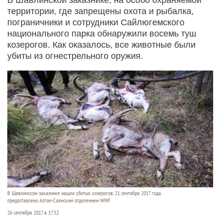
территории, где запрещены охота и рыбалка,
пограничники и сотрудники Сайлюгемского
национального парка обнаружили восемь туш
козерогов. Как оказалось, все животные были
убиты из огнестрельного оружия.
В Шавлинском заказнике нашли убитых козерогов. 21 сентября 2017 года.
предоставлено Алтае-Саянским отделением WWF
26 сентября 2017 в 17:52