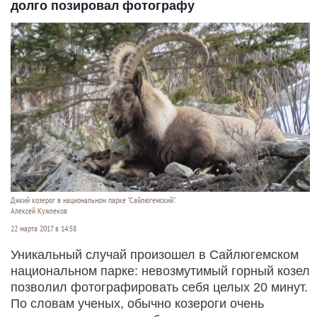
долго позировал фотографу
Дикий козерог в национальном парке "Сайлюгемский".
Алексей Кужлеков
22 марта 2017 в 14:58
Уникальный случай произошел в Сайлюгемском
национальном парке: невозмутимый горный козел
позволил фотографировать себя целых 20 минут.
По словам ученых, обычно козероги очень