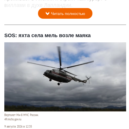
виллами в духе Лапландии.
Читать полностью
SOS: яхта села мель возле маяка
Вертолет Ми-8 МЧС России.
49.mchs.gov.ru
9 августа 2026 в 12:35