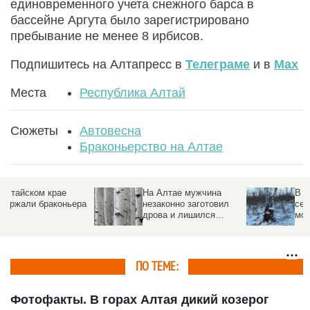
единовременного учета снежного барса в
бассейне Аргута было зарегистрировано
пребывание не менее 8 ирбисов.
Подпишитесь на Алтапресс в
Телеграме
и в
Max
Места
Республика Алтай
Сюжеты
Автовесна
Браконьерство на Алтае
На Алтае мужчина
В Алтайском крае
а
незаконно заготовил
сельчанин напилил
дрова и лишился
молодых берез на
машины и бензопилы
полмиллиона рублей
ПО ТЕМЕ:
Фотофакты. В горах Алтая дикий козерог