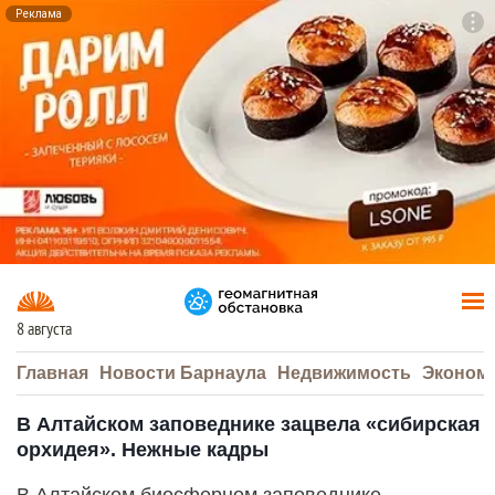
Реклама
To
F7
8 августа
Главная
Новости Барнаула
Недвижимость
Эконом
В Алтайском заповеднике зацвела «сибирская
орхидея». Нежные кадры
В Алтайском биосферном заповеднике