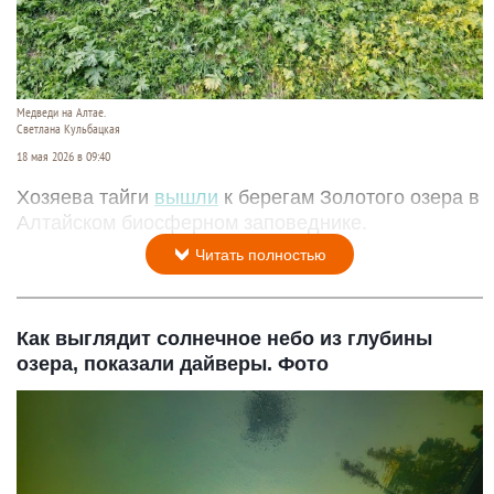
Медведи на Алтае.
Светлана Кульбацкая
18 мая 2026 в 09:40
Хозяева тайги
вышли
к берегам Золотого озера в
Алтайском биосферном заповеднике.
Читать полностью
Как выглядит солнечное небо из глубины
озера, показали дайверы. Фото