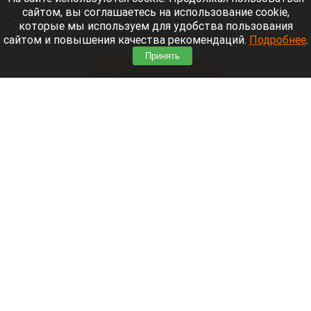
сайтом, вы соглашаетесь на использование cookie,
Синоптики предупреждают, что с 9 по 13 августа
которые мы используем для удобства пользования
Алтайский край местами накроет аномальный
сайтом и повышения качества рекомендаций.
Подробнее
.
зной.
Принять
Читать полностью
Штукатурка с потолка едва не рухнула на
жительницу барнаульской многоэтажки.
Жалобы на УК