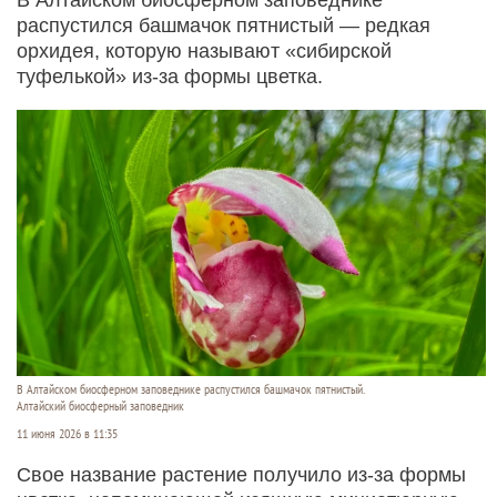
распустился башмачок пятнистый — редкая
орхидея, которую называют «сибирской
туфелькой» из-за формы цветка.
В Алтайском биосферном заповеднике распустился башмачок пятнистый.
Алтайский биосферный заповедник
11 июня 2026 в 11:35
Свое название растение получило из-за формы