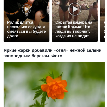
Ролик длится
Скрытая камера на
Р
несколько секунд, а
пляже Крыма: Что
с
смеяться вы будете
люди вытворяют,
б
долго
когда их не видят...
у
Яркие жарки добавили «огня» нежной зелени
заповедным берегам. Фото