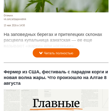
Огоньки.
vk.com/altzapovednik
15 мая 2026 в 14:50
На заповедных берегах и прителецких склонах
расцвела купальница азиатская — ее еще
называют «жарки» или «огоньки».
Читать полностью
Фермер из США, фестиваль с парадом корги и
новая волна жары. Что произошло на Алтае 8
августа