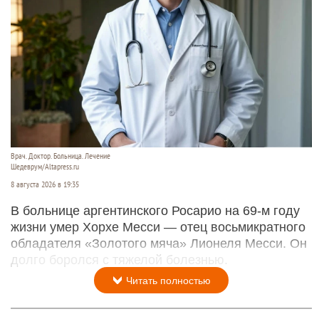
Врач. Доктор. Больница. Лечение
Шедеврум/Altapress.ru
8 августа 2026 в 19:35
В больнице аргентинского Росарио на 69-м году
жизни умер Хорхе Месси — отец восьмикратного
обладателя «Золотого мяча» Лионеля Месси. Он
долго боролся с тяжелой болезнью.
Читать полностью