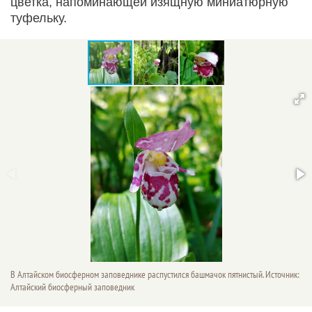
цветка, напоминающей изящную миниатюрную
туфельку.
В Алтайском биосферном заповеднике распустился башмачок пятнистый. Источник:
Алтайский биосферный заповедник