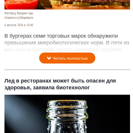
Фастфуд. Вредная еда.
Altapress.ru/Шедеврум.
6 августа 2026 в 15:40
В бургерах семи торговых марок обнаружили
превышение микробиологических норм. В пяти из
них нашли бактерии группы кишечных палочек.
Читать полностью
Лед в ресторанах может быть опасен для
здоровья, заявила биотехнолог