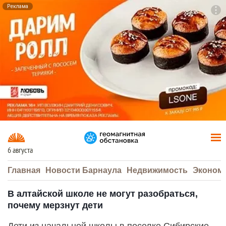
Реклама
To
F7
6 августа
Главная
Новости Барнаула
Недвижимость
Эконом
В алтайской школе не могут разобраться,
почему мерзнут дети
Дети из начальной школы в поселке Сибирские