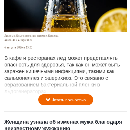
Лимонад. Безалкогольные напитки. Бутылка.
Алиса AI / Altapress.ru
6 августа 2026 в 15:20
В кафе и ресторанах лед может представлять
опасность для здоровья, так как он может быть
заражен кишечными инфекциями, такими как
сальмонеллез и эшерихиоз. Это связано с
образованием бактериальной пленки в
льдогенераторах.
Читать полностью
Женщина узнала об изменах мужа благодаря
неизвестному жужжанию