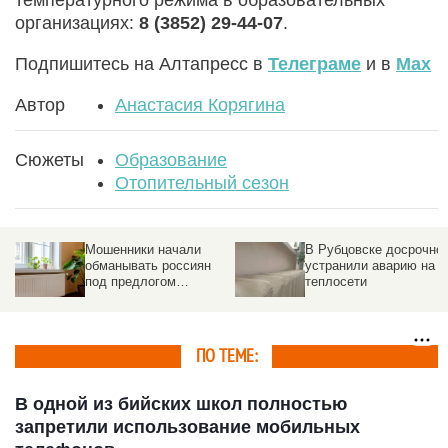
температурного режима в образовательных
организациях:
8 (3852) 29-44-07
.
Подпишитесь на Алтапресс в
Телеграме
и в
Max
Автор
Анастасия Корягина
Сюжеты
Образование
Отопительный сезон
Мошенники начали
В Рубцовске досрочно
а
обманывать россиян
устранили аварию на
под предлогом
теплосети
возврата денег за
отопление
ПО ТЕМЕ:
В одной из бийских школ полностью
запретили использование мобильных