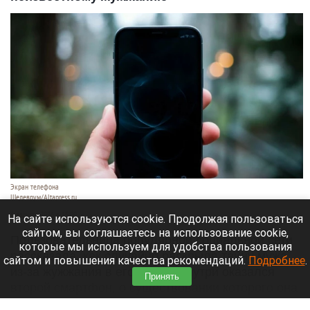
Экран телефона
Шедеврум/Altapress.ru
6 августа 2026 в 15:00
На сайте используются cookie. Продолжая пользоваться
сайтом, вы соглашаетесь на использование cookie,
Пользовательница популярной социальной сети
которые мы используем для удобства пользования
рассказала, как случайно раскрыла тайну мужа
сайтом и повышения качества рекомендаций.
Подробнее
.
из-за жужжания в его сумке. Внутри оказался
Принять
второй смартфон, о существовании которого она
не подозревала. Об этом
сообщает
«Лента.ру».