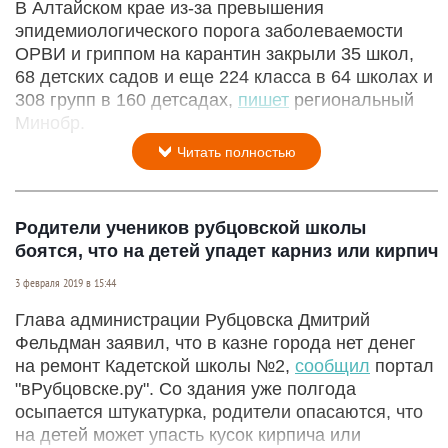
В Алтайском крае из-за превышения
эпидемиологического порога заболеваемости
ОРВИ и гриппом на карантин закрыли 35 школ,
68 детских садов и еще 224 класса в 64 школах и
308 групп в 160 детсадах,
пишет
региональный
Минобр.
Читать полностью
Родители учеников рубцовской школы
боятся, что на детей упадет карниз или кирпич
3 февраля 2019 в 15:44
Глава администрации Рубцовска Дмитрий
Фельдман заявил, что в казне города нет денег
на ремонт Кадетской школы №2,
сообщил
портал
"вРубцовске.ру". Со здания уже полгода
осыпается штукатурка, родители опасаются, что
на детей может упасть кусок кирпича или