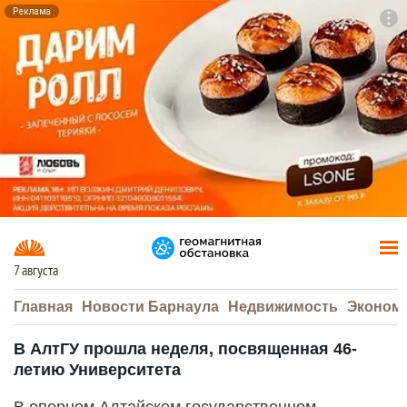
Реклама
To
F7
7 августа
Главная
Новости Барнаула
Недвижимость
Эконом
В АлтГУ прошла неделя, посвященная 46-
летию Университета
В опорном Алтайском государственном