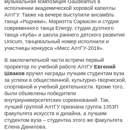
музыкальная композиция Gaudeamus в
исполнении академической хоровой капеллы
АлтГУ. Также на вечере выступили ансамбль
танца «Родники», Мариэтта Саркисян и студия
современного танца Energy, студия дуэтного
танца «Куба» и школа раннего детского развития
Unicum, танцевальный номер исполнили и
участницы конкурса «Мисс АлтГУ-2019».
В заключительной части встречи первый
проректор по учебной работе АлтГУ
Евгений
Шваков
вручил награды лучшим студентам вуза
за успехи в общественной, культурно-творческой,
спортивной и учебной деятельности. Кроме того,
были объявлены победители
внутриуниверситетских соревнований. Так,
лучшей группой АлтГУ признана группа 1353П
факультета искусств и дизайна, а лучшим
студентом вуза – студентка этого же факультета
Елена Данилова.