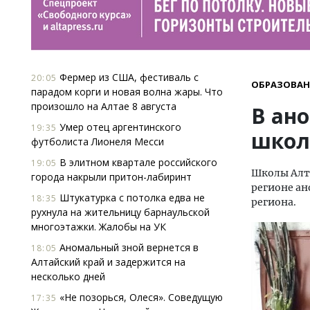
Фермер из США, фестиваль с
20:05
ОБРАЗОВАН
парадом корги и новая волна жары. Что
произошло на Алтае 8 августа
В ан
Умер отец аргентинского
19:35
школ
футболиста Лионеля Месси
В элитном квартале российского
19:05
Школы Алта
города накрыли притон-лабиринт
регионе ан
Штукатурка с потолка едва не
18:35
региона.
рухнула на жительницу барнаульской
многоэтажки. Жалобы на УК
Аномальный зной вернется в
18:05
Алтайский край и задержится на
несколько дней
«Не позорься, Олеся». Соведущую
17:35