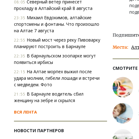
Северный ветер принесет
08:05
подв
прохладу в Алтайский край 8 августа
подв
Михаил Евдокимов, алтайские
23:35
спортсмены и фонтаны. Что произошло
на Алтае 7 августа
Подпишитес
Новый мост через реку Пивоварку
22:55
планируют построить в Барнауле
Места
Ал
В барнаульском зоопарке могут
22:35
появиться ирбисы
СМОТРИТЕ
На Алтае морпех выжил после
22:15
удара молнии, гибели лошади и встречи
с медведем. Фото
В Барнауле водитель сбил
21:55
женщину на зебре и скрылся
ВСЯ ЛЕНТА
НОВОСТИ ПАРТНЕРОВ