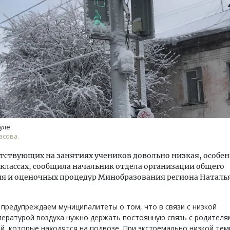
уле.
асова.
тствующих на занятиях учеников довольно низкая, особен
классах, сообщила начальник отдела организации общего
я и оценочных процедур Минобразования региона Наталья
предупреждаем муниципалитеты о том, что в связи с низкой
ературой воздуха нужно держать постоянную связь с родителя
й, которые находятся на подвозе. При экстремально низкой те