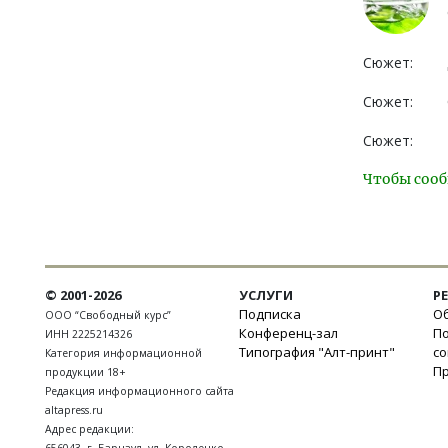
Сюжет:
Сюжет:
Сюжет:
Чтобы сооб
© 2001-2026
УСЛУГИ
Р
Подписка
Об
ООО “Свободный курс”
Конференц-зал
П
ИНН 2225214326
Типография "Алт-принт"
с
Категория информационной
П
продукции 18+
Редакция информационного сайта
altapress.ru
Адрес редакции: