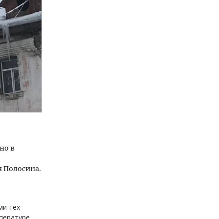
но в
 Полосина.
ми тех
мпературе