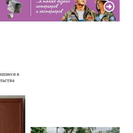
вшиеся в
льства