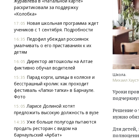
Журавлева в «Натальной карте»
раскритиковали за поддержку
«Колобка»
Новая школьная программа ждет
17:05
учеников с 1 сентября. Подробности
Педофил убеждал россиянок
16:35
умалчивать о его приставаниях к их
детям
Архитектурный код начинается с
Ище
земли. Мощение крупноформатными
«Жи
Директор автошколы на Алтае
16:05
плитами становится новым
Гати
фиктивно обучал водителей
стандартом благоустройства
оста
Школа.
Парад корги, шпицы в коляске и
15:35
што
Михаил Хауст
СТРОИТЕЛЬСТВО
бесстрашный кролик: как проходит
СТР
фестиваль «Лапки-тапки» в Барнауле.
Уроки пров
Фото
подчеркнул
Ларисе Долиной хотят
15:05
Решение о 
предложить высокую должность в вузе
нужно обяз
Уже больше полугода пытаются
14:35
продать ресторан с видом на
Для детей,
барнаульский «Арбат»
полноценны