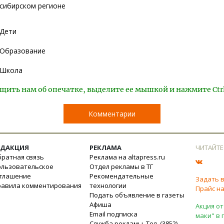
сибирском регионе
Дети
Образование
Школа
щить нам об опечатке, выделите ее мышкой и нажмите Ctr
Комментарии
ЕДАКЦИЯ
РЕКЛАМА
ЧИТАЙТЕ
ратная связь
Реклама на altapress.ru
ользовательское
Отдел рекламы в ТГ
оглашение
Рекомендательные
Задать 
равила комментирования
технологии
Прайс на
Подать объявление в газеты
Афиша
Акция от
Email подписка
маки" в 
Служба рекламы. Тел. (3852)