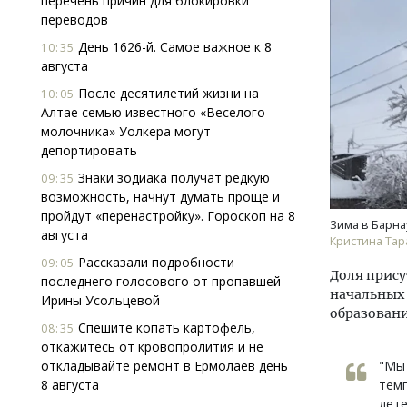
перечень причин для блокировки
переводов
День 1626-й. Самое важное к 8
10:35
августа
После десятилетий жизни на
10:05
Алтае семью известного «Веселого
молочника» Уолкера могут
депортировать
Знаки зодиака получат редкую
09:35
возможность, начнут думать проще и
пройдут «перенастройку». Гороскоп на 8
Зима в Барна
августа
Кристина Тар
Рассказали подробности
09:05
Доля прису
последнего голосового от пропавшей
начальных 
Ирины Усольцевой
образовани
Спешите копать картофель,
08:35
откажитесь от кровопролития и не
откладывайте ремонт в Ермолаев день
"Мы 
8 августа
темп
дете