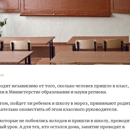
м новые берега. Гендиректор
Смелость архитектурных 
лищной инициативы» Юрий
Генеральный директор к
лов — о том, как девелоперу
ЗИАС — об эстетике горо
ваться на плаву, когда рынок
трендах в фасадах и разв
рмит
ов
СТРОИТЕЛЬСТВО
ОИТЕЛЬСТВО
одят независимо от того, сколько человек пришло в класс,
и в Министерстве образования и науки региона.
том, пойдет ли ребенок в школу в мороз, принимают роди
ательно оповестить об этом классного руководителя.
 которые не побоялись холодов и пришли в школу, проводя
й урок. А для тех, кто остался дома, занятие проводят в