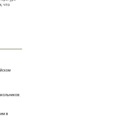
, что
айском
школьников
ним в